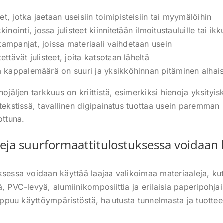
t, jotka jaetaan useisiin toimipisteisiin tai myymälöihin
ointi, jossa julisteet kiinnitetään ilmoitustauluille tai ikk
kampanjat, joissa materiaali vaihdetaan usein
tettävät julisteet, joita katsotaan läheltä
sa kappalemäärä on suuri ja yksikköhinnan pitäminen alhai
nojäljen tarkkuus on kriittistä, esimerkiksi hienoja yksityis
 tekstissä, tavallinen digipainatus tuottaa usein paremman
ottuna.
eja suurformaattitulostuksessa voidaan 
ksessa voidaan käyttää laajaa valikoimaa materiaaleja, kut
, PVC-levyä, alumiinikomposiittia ja erilaisia paperipohjai
iippuu käyttöympäristöstä, halutusta tunnelmasta ja tuottee