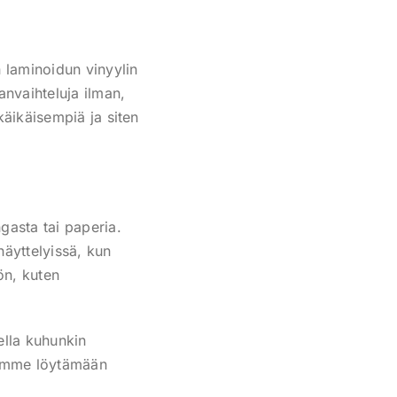
n laminoidun vinyylin
anvaihteluja ilman,
tkäikäisempiä ja siten
gasta tai paperia.
näyttelyissä, kun
ön, kuten
ella kuhunkin
lämme löytämään