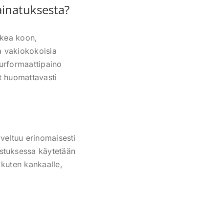
ainatuksesta?
ikkea koon,
aa vakiokokoisia
Suurformaattipaino
at huomattavasti
oveltuu erinomaisesti
stuksessa käytetään
, kuten kankaalle,