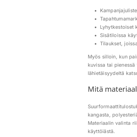
Kampanjajulistee
Tapahtumamarkkin
Lyhytkestoiset 
Sisätiloissa käy
Tilaukset, jois
Myös silloin, kun pai
kuvissa tai pienessä
lähietäisyydeltä kats
Mitä materiaal
Suurformaattitulostu
kangasta, polyesteriä
Materiaalin valinta r
käyttöiästä.