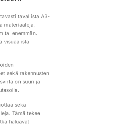
avasti tavallista A3-
a materiaaleja,
 mm tai enemmän.
 visuaalista
löiden
eet sekä rakennusten
svirta on suuri ja
tasolla.
uottaa sekä
aleja. Tämä tekee
jotka haluavat