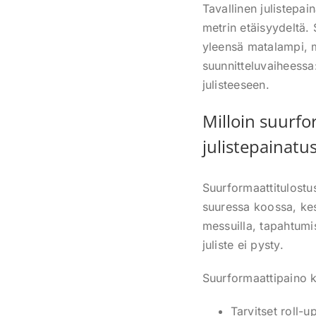
Tavallinen julistepain
metrin etäisyydeltä.
yleensä matalampi, m
suunnitteluvaiheessa
julisteeseen.
Milloin suurfo
julistepainatu
Suurformaattitulostus
suuressa koossa, kest
messuilla, tapahtumi
juliste ei pysty.
Suurformaattipaino ka
Tarvitset roll-