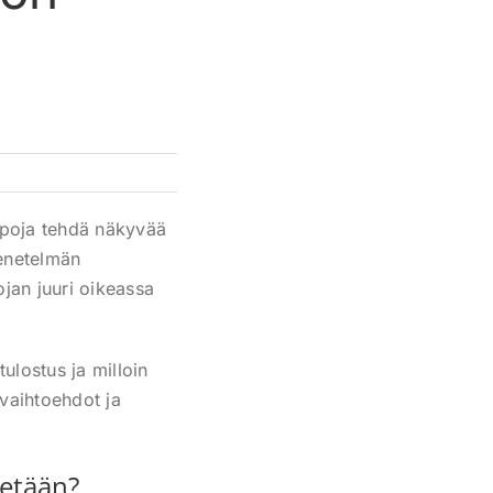
tapoja tehdä näkyvää
menetelmän
ojan juuri oikeassa
ulostus ja milloin
ivaihtoehdot ja
tetään?