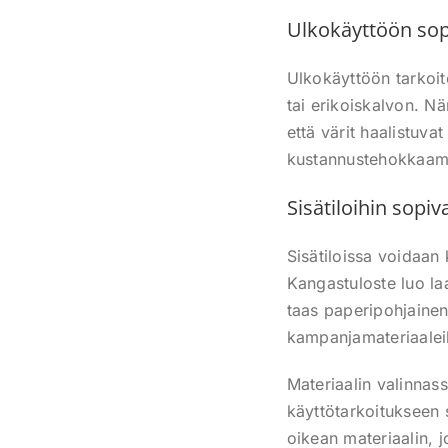
Ulkokäyttöön sopi
Ulkokäyttöön tarkoit
tai erikoiskalvon. Nä
että värit haalistuva
kustannustehokkaamp
Sisätiloihin sopiv
Sisätiloissa voidaan
Kangastuloste luo la
taas paperipohjainen
kampanjamateriaalei
Materiaalin valinnas
käyttötarkoitukseen
oikean materiaalin, 