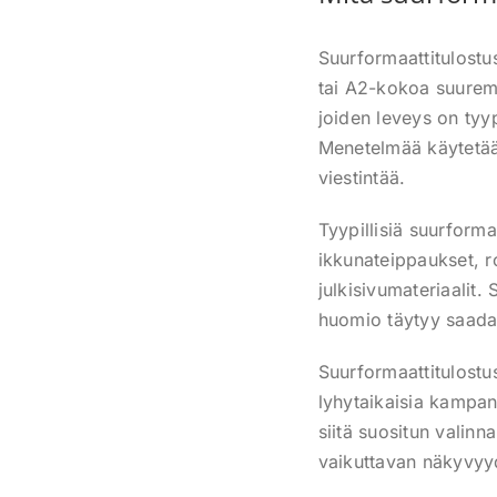
Suurformaattitulostu
tai A2-kokoa suuremp
joiden leveys on tyy
Menetelmää käytetään
viestintää.
Tyypillisiä suurform
ikkunateippaukset, r
julkisivumateriaalit. 
huomio täytyy saada 
Suurformaattitulostu
lyhytaikaisia kampan
siitä suositun valinna
vaikuttavan näkyvyy