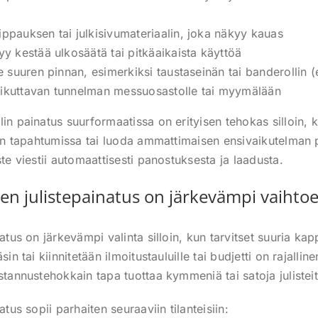
ippauksen tai julkisivumateriaalin, joka näkyy kauas
yy kestää ulkosäätä tai pitkäaikaista käyttöä
ee suuren pinnan, esimerkiksi taustaseinän tai banderollin (
aikuttavan tunnelman messuosastolle tai myymälään
in painatus suurformaatissa on erityisen tehokas silloin, k
aan tapahtumissa tai luoda ammattimaisen ensivaikutelman po
ste viestii automaattisesti panostuksesta ja laadusta.
inen julistepainatus on järkevämpi vaihto
natus on järkevämpi valinta silloin, kun tarvitset suuria ka
sin tai kiinnitetään ilmoitustauluille tai budjetti on rajallin
stannustehokkain tapa tuottaa kymmeniä tai satoja julistei
atus sopii parhaiten seuraaviin tilanteisiin: