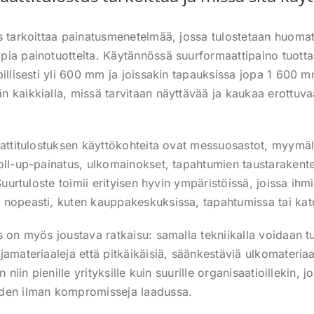
s tarkoittaa painatusmenetelmää, jossa tulostetaan huomatt
ia painotuotteita. Käytännössä suurformaattipaino tuotta
pillisesti yli 600 mm ja joissakin tapauksissa jopa 1 600
 kaikkialla, missä tarvitaan näyttävää ja kaukaa erottuvaa
aattitulostuksen käyttökohteita ovat messuosastot, myymä
oll-up-painatus, ulkomainokset, tapahtumien taustarakent
Suurtuloste toimii erityisen hyvin ympäristöissä, joissa ihmi
nopeasti, kuten kauppakeskuksissa, tapahtumissa tai katu
s on myös joustava ratkaisu: samalla tekniikalla voidaan t
jamateriaaleja että pitkäikäisiä, säänkestäviä ulkomateria
n niin pienille yrityksille kuin suurille organisaatioillekin, 
den ilman kompromisseja laadussa.