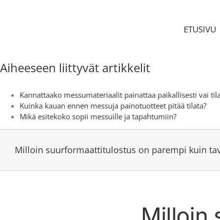
Skip
to
content
ETUSIVU
Aiheeseen liittyvät artikkelit
Kannattaako messumateriaalit painattaa paikallisesti vai til
Kuinka kauan ennen messuja painotuotteet pitää tilata?
Mikä esitekoko sopii messuille ja tapahtumiin?
Milloin suurformaattitulostus on parempi kuin tav
Milloin