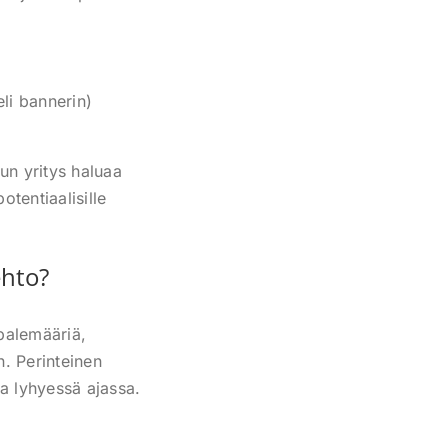
eli bannerin)
un yritys haluaa
tentiaalisille
ehto?
ppalemääriä,
en. Perinteinen
ta lyhyessä ajassa.