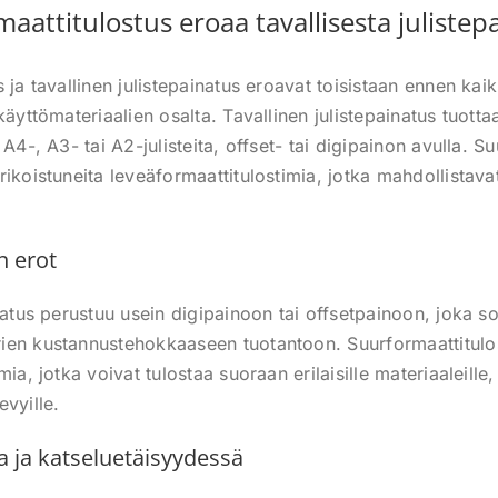
aattitulostus eroaa tavallisesta julistep
 ja tavallinen julistepainatus eroavat toisistaan ennen ka
käyttömateriaalien osalta. Tavallinen julistepainatus tuott
 A4-, A3- tai A2-julisteita, offset- tai digipainon avulla. 
rikoistuneita leveäformaattitulostimia, jotka mahdollistav
n erot
natus perustuu usein digipainoon tai offsetpainoon, joka s
ien kustannustehokkaaseen tuotantoon. Suurformaattitulo
mia, jotka voivat tulostaa suoraan erilaisille materiaaleille
levyille.
a ja katseluetäisyydessä