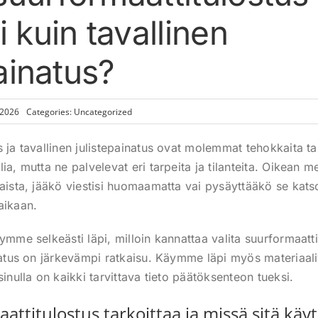
 kuin tavallinen
painatus?
 2026
Categories:
Uncategorized
s ja tavallinen julistepainatus ovat molemmat tehokkaita 
ia, mutta ne palvelevat eri tarpeita ja tilanteita. Oikean 
kaista, jääkö viestisi huomaamatta vai pysäyttääkö se kats
aikaan.
ymme selkeästi läpi, milloin kannattaa valita suurformaattit
inatus on järkevämpi ratkaisu. Käymme läpi myös materiaal
sinulla on kaikki tarvittava tieto päätöksenteon tueksi.
attitulostus tarkoittaa ja missä sitä käy