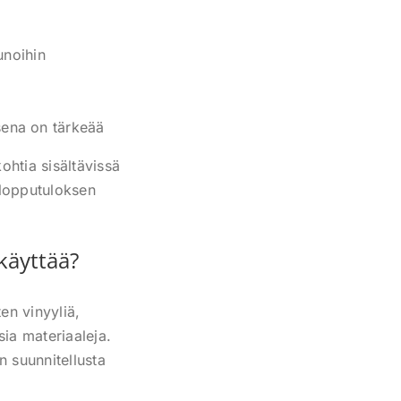
unoihin
sena on tärkeää
kohtia sisältävissä
 lopputuloksen
käyttää?
en vinyyliä,
sia materiaaleja.
n suunnitellusta