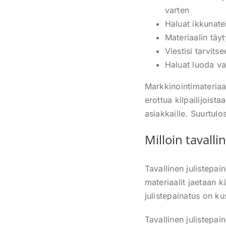
varten
Haluat ikkunate
Materiaalin täyt
Viestisi tarvits
Haluat luoda v
Markkinointimateriaal
erottua kilpailijoist
asiakkaille. Suurtulo
Milloin tavall
Tavallinen julistepai
materiaalit jaetaan kä
julistepainatus on ku
Tavallinen julistepain