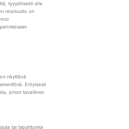
ä, tyypillisesti alle
en resoluutio on
omio
 perinteiseen
 on näyttävä
ementtinä. Erityisesti
la, johon tavallinen
ssuja tai tapahtumia