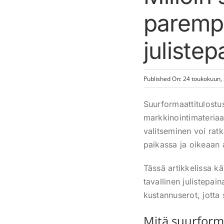
parempi
juliste
Published On: 24 toukokuun,
Suurformaattitulostu
markkinointimateriaal
valitseminen voi rat
paikassa ja oikeaan 
Tässä artikkelissa kä
tavallinen julistepa
kustannuserot, jotta 
Mitä suurforma