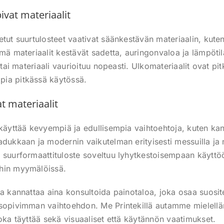
vat materiaalit
etut suurtulosteet vaativat säänkestävän materiaalin, kute
mä materiaalit kestävät sadetta, auringonvaloa ja lämpötil
t tai materiaali vaurioituu nopeasti. Ulkomateriaalit ovat pi
ia pitkässä käytössä.
at materiaalit
 käyttää kevyempiä ja edullisempia vaihtoehtoja, kuten kan
adukkaan ja modernin vaikutelman erityisesti messuilla ja 
 suurformaattituloste soveltuu lyhytkestoisempaan käyttö
hin myymälöissä.
sa kannattaa aina konsultoida painotaloa, joka osaa suosit
 sopivimman vaihtoehdon. Me Printekillä autamme mielel
joka täyttää sekä visuaaliset että käytännön vaatimukset.