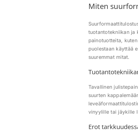
Miten suurform
Suurformaattitulostus
tuotantotekniikan ja 
painotuotteita, kuten
puolestaan käyttää e
suuremmat mitat.
Tuotantotekniika
Tavallinen julistepai
suurten kappalemäär
leveäformaattitulosti
vinyylille tai jäykille 
Erot tarkkuudess