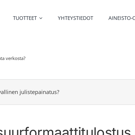
TUOTTEET
YHTEYSTIEDOT
AINEISTO-
ata verkosta?
allinen julistepainatus?
 suurformaattitulostus