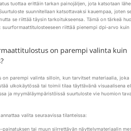
atus tuottaa erittäin tarkan painojäljen, jota katsotaan lähelt
 Suurtuloste suunnitellaan katsottavaksi kauempaa, joten s
utta se riittää täysin tarkoitukseensa. Tämä on tärkeä hu
: suurformaattitulosteeseen riittää pienempi dpi-arvo kuin
rmaattitulostus on parempi valinta kuin
s?
 on parempi valinta silloin, kun tarvitset materiaalia, joka
ää ulkokäytössä tai toimii tilaa täyttävänä visuaalisena el
ssa ja myymäläympäristöissä suurtuloste vie huomion taval
nnattaa valita seuraavissa tilanteissa:
up-painatuksen tai muun siirrettävän näyttelymateriaalin me