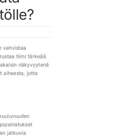
tölle?
an vahvistaa
rustaa tiimi tärkeää
 takaisin näkyvyytenä
 aiheesta, jotta
enkuuluvuuden
ogopainatukset
man jatkuvia