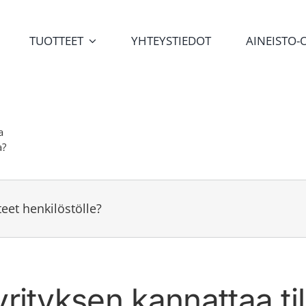
TUOTTEET
YHTEYSTIEDOT
AINEISTO-
a
a?
teet henkilöstölle?
yrityksen kannattaa ti