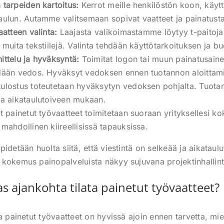
 tarpeiden kartoitus:
Kerrot meille henkilöstön koon, käytt
aulun. Autamme valitsemaan sopivat vaatteet ja painatust
aatteen valinta:
Laajasta valikoimastamme löytyy t-paitoja
 muita tekstiilejä. Valinta tehdään käyttötarkoituksen ja b
ittelu ja hyväksyntä:
Toimitat logon tai muun painatusaine
hdään vedos. Hyväksyt vedoksen ennen tuotannon aloittami
ulostus toteutetaan hyväksytyn vedoksen pohjalta. Tuotan
ja aikataulutoiveen mukaan.
t painetut työvaatteet toimitetaan suoraan yrityksellesi 
 mahdollinen kiireellisissä tapauksissa.
idetään huolta siitä, että viestintä on selkeää ja aikataulut
kokemus painopalveluista näkyy sujuvana projektinhallin
as ajankohta tilata painetut työvaatteet?
a painetut työvaatteet on hyvissä ajoin ennen tarvetta, mie