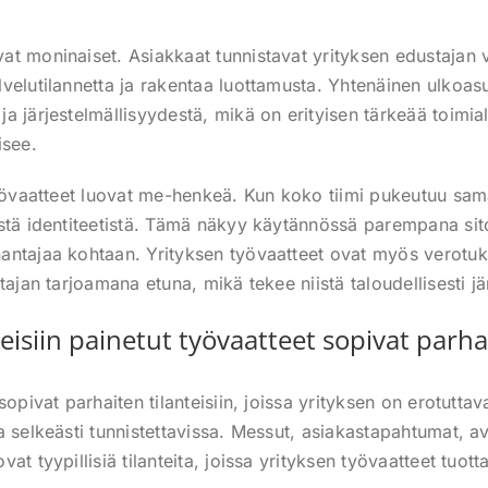
t moninaiset. Asiakkaat tunnistavat yrityksen edustajan v
velutilannetta ja rakentaa luottamusta. Yhtenäinen ulkoasu
 järjestelmällisyydestä, mikä on erityisen tärkeää toimialoi
isee.
työvaatteet luovat me-henkeä. Kun koko tiimi pukeutuu sam
stä identiteetistä. Tämä näkyy käytännössä parempana sit
ntajaa kohtaan. Yrityksen työvaatteet ovat myös verotuks
tajan tarjoamana etuna, mikä tekee niistä taloudellisesti j
nteisiin painetut työvaatteet sopivat parh
sopivat parhaiten tilanteisiin, joissa yrityksen on erotuttav
 selkeästi tunnistettavissa. Messut, asiakastapahtumat, ava
at tyypillisiä tilanteita, joissa yrityksen työvaatteet tuo