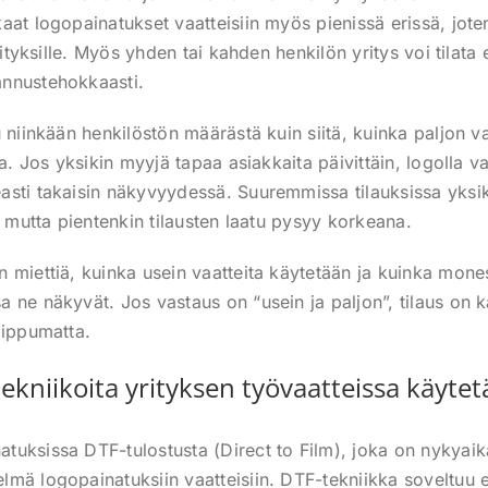
aat logopainatukset vaatteisiin myös pienissä erissä, jo
yrityksille. Myös yhden tai kahden henkilön yritys voi tilata
nnustehokkaasti.
u niinkään henkilöstön määrästä kuin siitä, kuinka paljon v
sa. Jos yksikin myyjä tapaa asiakkaita päivittäin, logolla va
sti takaisin näkyvyydessä. Suuremmissa tilauksissa yksi
, mutta pientenkin tilausten laatu pysyy korkeana.
 miettiä, kuinka usein vaatteita käytetään ja kuinka mone
 ne näkyvät. Jos vastaus on “usein ja paljon”, tilaus on 
iippumatta.
ekniikoita yrityksen työvaatteissa käyte
uksissa DTF-tulostusta (Direct to Film), joka on nykyaik
mä logopainatuksiin vaatteisiin. DTF-tekniikka soveltuu 