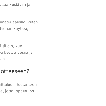
uottaa kestävän ja
imateriaaleilla, kuten
etelmän käyttöä,
 silloin, kun
ki kestää pesua ja
ään.
uotteeseen?
itteluun, tuotantoon
a, jotta lopputulos