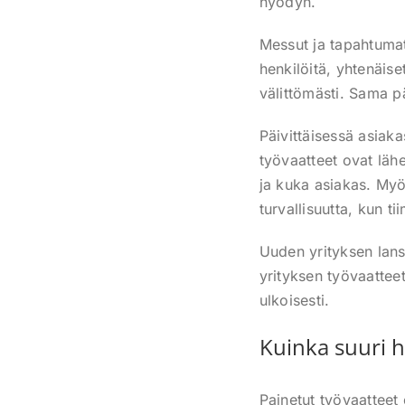
hyödyn.
Messut ja tapahtumat
henkilöitä, yhtenäise
välittömästi. Sama p
Päivittäisessä asiak
työvaatteet ovat läh
ja kuka asiakas. Myös
turvallisuutta, kun ti
Uuden yrityksen lans
yrityksen työvaatteet
ulkoisesti.
Kuinka suuri h
Painetut työvaatteet