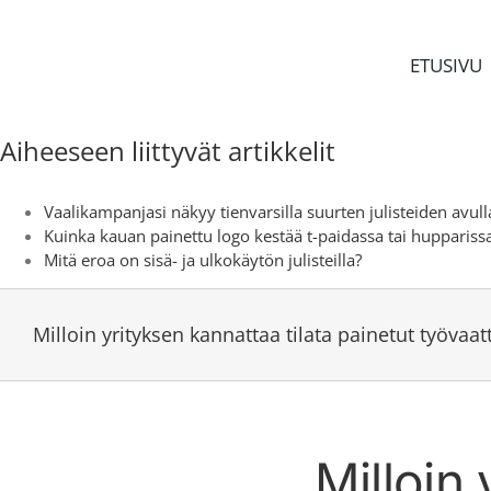
Skip
to
content
ETUSIVU
Aiheeseen liittyvät artikkelit
Vaalikampanjasi näkyy tienvarsilla suurten julisteiden avull
Kuinka kauan painettu logo kestää t-paidassa tai huppariss
Mitä eroa on sisä- ja ulkokäytön julisteilla?
Milloin yrityksen kannattaa tilata painetut työvaat
Milloin 