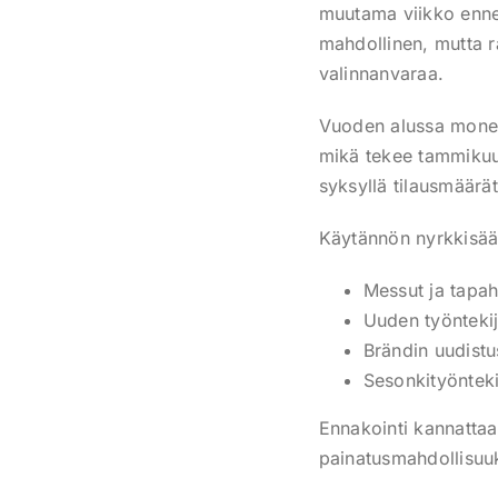
muutama viikko ennen 
mahdollinen, mutta r
valinnanvaraa.
Vuoden alussa monet 
mikä tekee tammikuus
syksyllä tilausmäärät
Käytännön nyrkkisään
Messut ja tapah
Uuden työntekijä
Brändin uudistu
Sesonkityönteki
Ennakointi kannattaa 
painatusmahdollisuuk