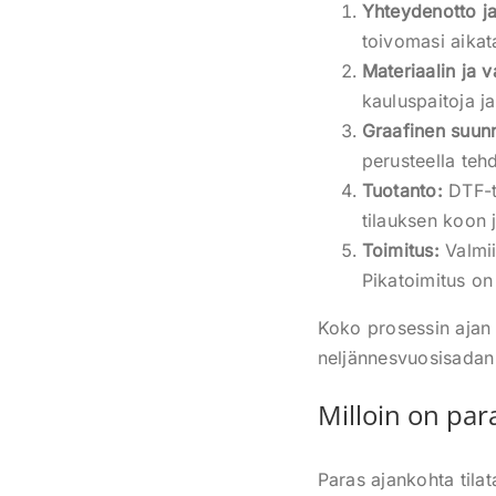
Yhteydenotto ja
toivomasi aikat
Materiaalin ja v
kauluspaitoja ja
Graafinen suunn
perusteella te
Tuotanto:
DTF-t
tilauksen koon 
Toimitus:
Valmii
Pikatoimitus on
Koko prosessin ajan p
neljännesvuosisadan 
Milloin on par
Paras ajankohta tilat