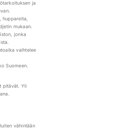
ötarkoituksen ja
avan.
, huppareita,
udjetin mukaan.
iston, jonka
sta.
toaika vaihtelee
koko Suomeen.
 pitävät. Yli
tana.
luiten vähintään