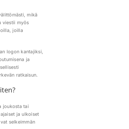
älittömästi, mikä
 viestii myös
lla, joilla
an logon kantajiksi,
outumisena ja
ellisesti
ärkevän ratkaisun.
aiten?
a joukosta tai
jaiset ja ulkoiset
ttavat selkeimmän