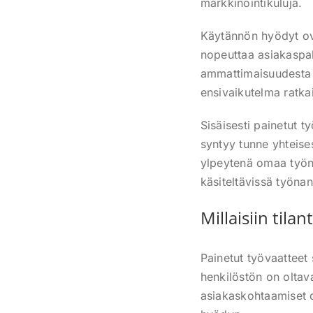
markkinointikuluja.
Käytännön hyödyt ova
nopeuttaa asiakaspal
ammattimaisuudesta ja
ensivaikutelma ratka
Sisäisesti painetut 
syntyy tunne yhteise
ylpeytenä omaa työna
käsiteltävissä työnan
Millaisiin tila
Painetut työvaatteet 
henkilöstön on oltava
asiakaskohtaamiset ov