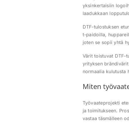
yksinkertaisiin logoih
laadukkaan lopputul
DTF-tulostuksen etuna
t-paidoilla, hupparei
joten se sopii yhtä 
Värit toistuvat DTF-tu
yrityksen brändiväri
normaalia kulutusta 
Miten työvaate
Työvaateprojekti ete
ja toimitukseen. Pro
vastaa täsmälleen od