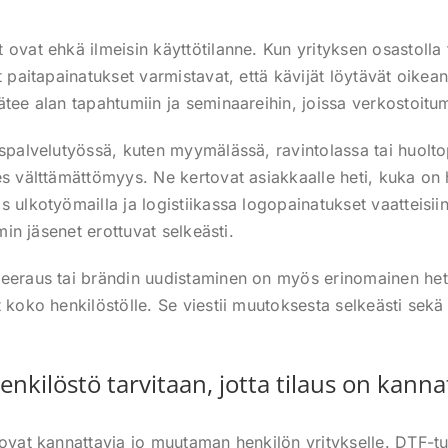
 ovat ehkä ilmeisin käyttötilanne. Kun yrityksen osastolla
t paitapainatukset varmistavat, että kävijät löytävät oikea
ätee alan tapahtumiin ja seminaareihin, joissa verkostoitu
aspalvelutyössä, kuten myymälässä, ravintolassa tai huolto
es välttämättömyys. Ne kertovat asiakkaalle heti, kuka on
 ulkotyömailla ja logistiikassa logopainatukset vaatteisii
imin jäsenet erottuvat selkeästi.
eeraus tai brändin uudistaminen on myös erinomainen hetk
 koko henkilöstölle. Se viestii muutoksesta selkeästi sekä s
enkilöstö tarvitaan, jotta tilaus on kanna
 ovat kannattavia jo muutaman henkilön yritykselle. DTF-tu