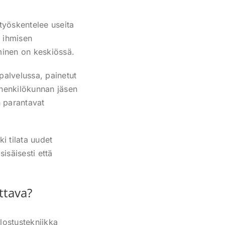
 työskentelee useita
n ihmisen
minen on keskiössä.
palvelussa, painetut
 henkilökunnan jäsen
n parantavat
i tilata uudet
isäisesti että
ttava?
lostustekniikka