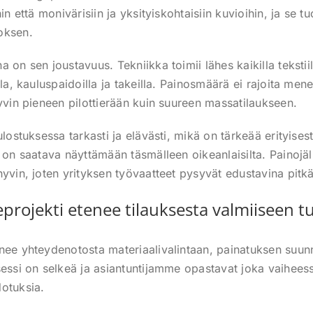
in että monivärisiin ja yksityiskohtaisiin kuvioihin, ja se t
oksen.
 on sen joustavuus. Tekniikka toimii lähes kaikilla tekstiil
lla, kauluspaidoilla ja takeilla. Painosmäärä ei rajoita men
hyvin pieneen pilottierään kuin suureen massatilaukseen.
lostuksessa tarkasti ja elävästi, mikä on tärkeää erityisesti
t on saatava näyttämään täsmälleen oikeanlaisilta. Painojäl
hyvin, joten yrityksen työvaatteet pysyvät edustavina pitk
projekti etenee tilauksesta valmiiseen t
nee yhteydenotosta materiaalivalintaan, painatuksen suunn
sessi on selkeä ja asiantuntijamme opastavat joka vaiheess
otuksia.