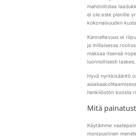
mahdollistaa laadukk
ei ole este pienille 
kokonaisuuden kusta
Kannattavuus ei riip
ja millaisessa roolis
maksaa itsensä nopea
luonnollisesti laskee
Hyvä nyrkkisääntö on
asiakaskohtaamisessa
henkilöstön koosta r
Mitä painatust
Käytämme vaatepainat
monipuolinen menetel