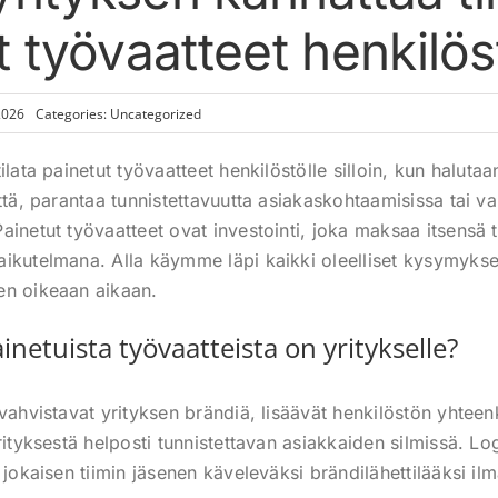
t työvaatteet henkilös
2026
Categories:
Uncategorized
ilata painetut työvaatteet henkilöstölle silloin, kun haluta
ttä, parantaa tunnistettavuutta asiakaskohtaamisissa tai va
ainetut työvaatteet ovat investointi, joka maksaa itsensä
ikutelmana. Alla käymme läpi kaikki oleelliset kysymykset
en oikeaan aikaan.
inetuista työvaatteista on yritykselle?
 vahvistavat yrityksen brändiä, lisäävät henkilöstön yhte
rityksestä helposti tunnistettavan asiakkaiden silmissä. L
 jokaisen tiimin jäsenen käveleväksi brändilähettilääksi il