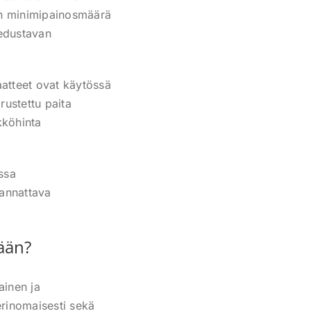
ten minimipainosmäärä
 edustavan
aatteet ovat käytössä
rustettu paita
kköhinta
ssa
kannattava
tään?
ainen ja
erinomaisesti sekä