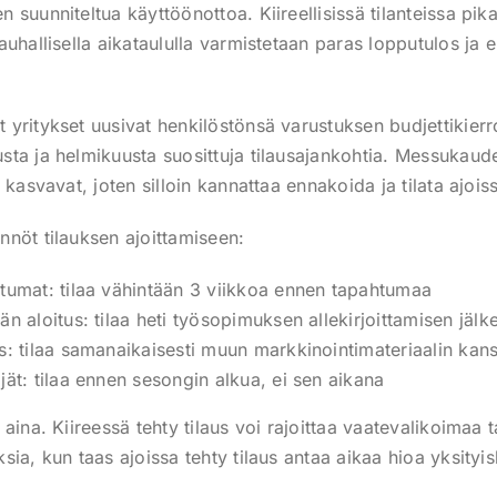
suunniteltua käyttöönottoa. Kiireellisissä tilanteissa pik
auhallisella aikataululla varmistetaan paras lopputulos j
yritykset uusivat henkilöstönsä varustuksen budjettikier
ta ja helmikuusta suosittuja tilausajankohtia. Messukaude
 kasvavat, joten silloin kannattaa ennakoida ja tilata ajois
nöt tilauksen ajoittamiseen:
tumat: tilaa vähintään 3 viikkoa ennen tapahtumaa
n aloitus: tilaa heti työsopimuksen allekirjoittamisen jälk
s: tilaa samanaikaisesti muun markkinointimateriaalin kan
jät: tilaa ennen sesongin alkua, ei sen aikana
aina. Kiireessä tehty tilaus voi rajoittaa vaatevalikoimaa t
sia, kun taas ajoissa tehty tilaus antaa aikaa hioa yksity