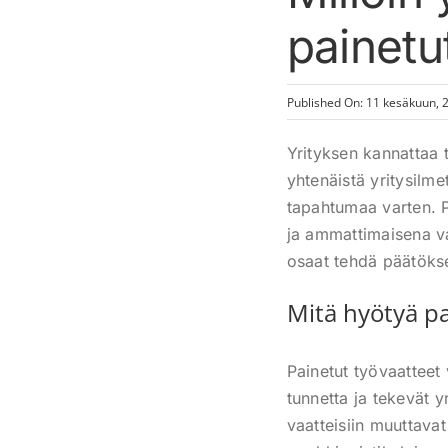
painetu
Published On: 11 kesäkuun, 
Yrityksen kannattaa t
yhtenäistä yritysilme
tapahtumaa varten. P
ja ammattimaisena va
osaat tehdä päätöks
Mitä hyötyä pa
Painetut työvaatteet
tunnetta ja tekevät y
vaatteisiin muuttavat