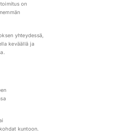
atoimitus on
a enemmän
roksen yhteydessä,
lla keväällä ja
sa.
een
ssa
ai
iskohdat kuntoon.