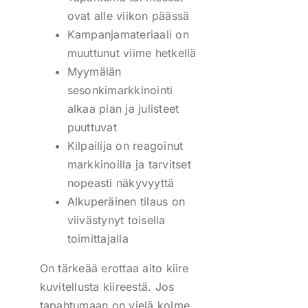
ovat alle viikon päässä
Kampanjamateriaali on
muuttunut viime hetkellä
Myymälän
sesonkimarkkinointi
alkaa pian ja julisteet
puuttuvat
Kilpailija on reagoinut
markkinoilla ja tarvitset
nopeasti näkyvyyttä
Alkuperäinen tilaus on
viivästynyt toisella
toimittajalla
On tärkeää erottaa aito kiire
kuvitellusta kiireestä. Jos
tapahtumaan on vielä kolme