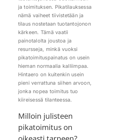
ja toimituksen. Pikatilauksessa
nämä vaiheet tiivistetään ja
tilaus nostetaan tuotantojonon
kärkeen. Tämä vaatii
painotalolta joustoa ja
resursseja, minkä vuoksi
pikatoimituspainatus on usein
hieman normaalia kalliimpaa.
Hintaero on kuitenkin usein
pieni verrattuna siihen arvoon,
jonka nopea toimitus tuo
kiireisessä tilanteessa.
Milloin julisteen
pikatoimitus on
oikeasti tarpeen?