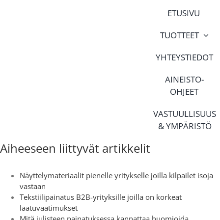
Skip
ETUSIVU
to
content
TUOTTEET
YHTEYSTIEDOT
AINEISTO-
OHJEET
VASTUULLISUUS
& YMPÄRISTÖ
Aiheeseen liittyvät artikkelit
Näyttelymateriaalit pienelle yritykselle joilla kilpailet isoja
vastaan
Tekstiilipainatus B2B-yrityksille joilla on korkeat
laatuvaatimukset
Mitä julisteen painatuksessa kannattaa huomioida