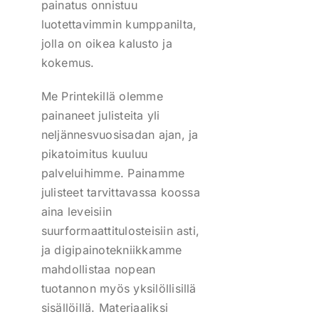
painatus onnistuu
luotettavimmin kumppanilta,
jolla on oikea kalusto ja
kokemus.
Me Printekillä olemme
painaneet julisteita yli
neljännesvuosisadan ajan, ja
pikatoimitus kuuluu
palveluihimme. Painamme
julisteet tarvittavassa koossa
aina leveisiin
suurformaattitulosteisiin asti,
ja digipainotekniikkamme
mahdollistaa nopean
tuotannon myös yksilöllisillä
sisällöillä. Materiaaliksi