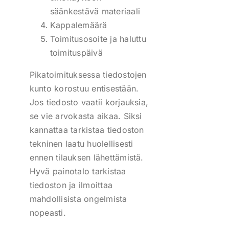
säänkestävä materiaali
Kappalemäärä
Toimitusosoite ja haluttu
toimituspäivä
Pikatoimituksessa tiedostojen
kunto korostuu entisestään.
Jos tiedosto vaatii korjauksia,
se vie arvokasta aikaa. Siksi
kannattaa tarkistaa tiedoston
tekninen laatu huolellisesti
ennen tilauksen lähettämistä.
Hyvä painotalo tarkistaa
tiedoston ja ilmoittaa
mahdollisista ongelmista
nopeasti.