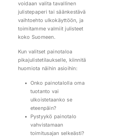
voidaan valita tavallinen
julistepaperi tai säänkestävä
vaihtoehto ulkokäyttöön, ja
toimitamme valmiit julisteet
koko Suomeen.
Kun valitset painotaloa
pikajulistetilaukselle, kiinnitä
huomiota näihin asioihin:
Onko painotalolla oma
tuotanto vai
ulkoistetaanko se
eteenpäin?
Pystyykö painotalo
vahvistamaan
toimitusajan selkeästi?