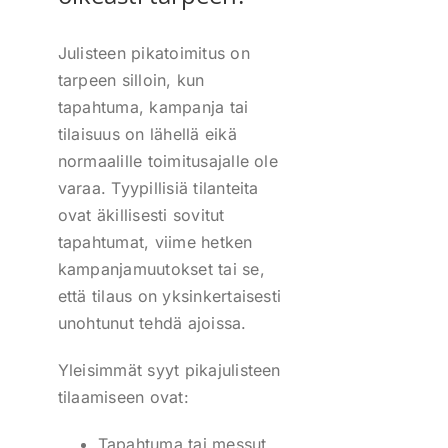
Julisteen pikatoimitus on
tarpeen silloin, kun
tapahtuma, kampanja tai
tilaisuus on lähellä eikä
normaalille toimitusajalle ole
varaa. Tyypillisiä tilanteita
ovat äkillisesti sovitut
tapahtumat, viime hetken
kampanjamuutokset tai se,
että tilaus on yksinkertaisesti
unohtunut tehdä ajoissa.
Yleisimmät syyt pikajulisteen
tilaamiseen ovat:
Tapahtuma tai messut