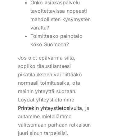
Onko asiakaspalvelu
tavoitettavissa nopeasti
mahdollisten kysymysten
varalta?
Toimittaako painotalo
koko Suomeen?
Jos olet epävarma siitä,
sopiiko tilaustilanteesi
pikatilaukseen vai riittääkö
normaali toimitusaika, ota
meihin yhteyttä suoraan.
Löydät yhteystietomme
Printekin yhteystietosivulta
, ja
autamme mielellämme
valitsemaan parhaan ratkaisun
juuri sinun tarpeisiisi.