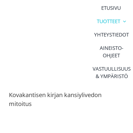
Skip
ETUSIVU
to
content
TUOTTEET
YHTEYSTIEDOT
AINEISTO-
OHJEET
VASTUULLISUUS
& YMPÄRISTÖ
Kovakantisen kirjan kansiylivedon
mitoitus