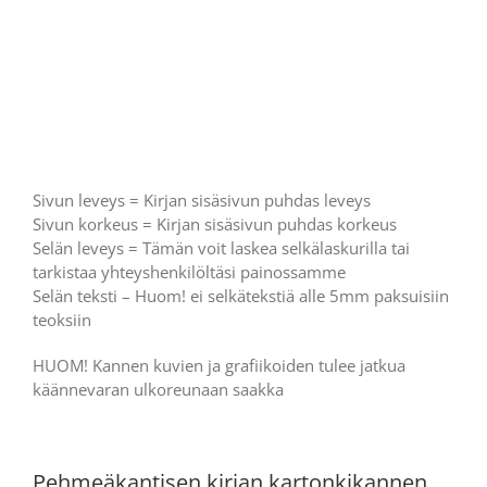
Sivun leveys = Kirjan sisäsivun puhdas leveys
Sivun korkeus = Kirjan sisäsivun puhdas korkeus
Selän leveys = Tämän voit laskea selkälaskurilla tai
tarkistaa yhteyshenkilöltäsi painossamme
Selän teksti – Huom! ei selkätekstiä alle 5mm paksuisiin
teoksiin
HUOM! Kannen kuvien ja grafiikoiden tulee jatkua
käännevaran ulkoreunaan saakka
Pehmeäkantisen kirjan kartonkikannen