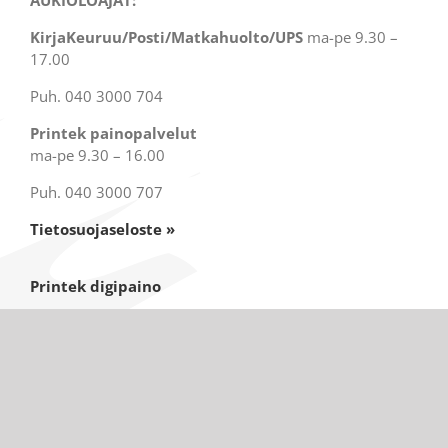
AUKIOLOAJAT:
KirjaKeuruu/Posti/Matkahuolto/UPS
ma-pe 9.30 –
17.00
Puh. 040 3000 704
Printek painopalvelut
ma-pe 9.30 – 16.00
Puh. 040 3000 707
Tietosuojaseloste »
Printek digipaino
Otavantie 11, 2krs
42700 Keuruu
Painossa ei asiakaspalvelua