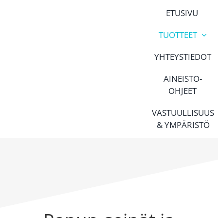
Skip
ETUSIVU
to
content
TUOTTEET
YHTEYSTIEDOT
AINEISTO-
OHJEET
VASTUULLISUUS
& YMPÄRISTÖ