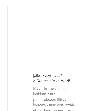
Jäikö kysyttävää?
> Ota meihin yhteyttä!
Myyntimme vastaa
kaikkiin esite
painatukseen liittyviin
kysymyksiisi! Voit jättää
yhteydenottopyynnön