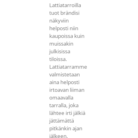
Lattiatarroilla
tuot brändisi
näkyviin
helposti niin
kaupoissa kuin
muissakin
julkisissa
tiloissa.
Lattiatarramme
valmistetaan
aina helposti
irtoavan liiman
omaavalla
tarralla, joka
lähtee irti jälkiä
jättämättä
pitkänkin ajan
jälkeen.