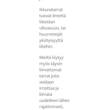
Ikkunatarrat
tuovat ilmettä
liiketilan
ulkoasuun, tai
huurreteipit
yksityisyyttä
tiloihin.
Meiltä löytyy
myös täysin
liimattomat
tarrat joita
voidaan
irroittaa ja
liimata
uudelleen lähes
rajattomasti,