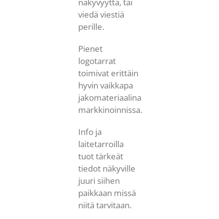
näkyvyyttä, tai
viedä viestiä
perille.
Pienet
logotarrat
toimivat erittäin
hyvin vaikkapa
jakomateriaalina
markkinoinnissa.
Info ja
laitetarroilla
tuot tärkeät
tiedot näkyville
juuri siihen
paikkaan missä
niitä tarvitaan.