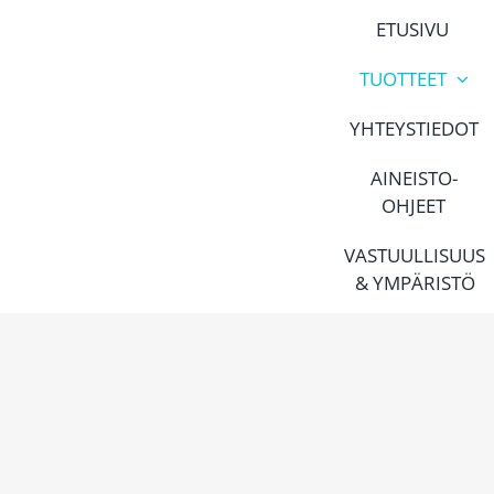
Skip
ETUSIVU
to
content
TUOTTEET
YHTEYSTIEDOT
AINEISTO-
OHJEET
VASTUULLISUUS
& YMPÄRISTÖ