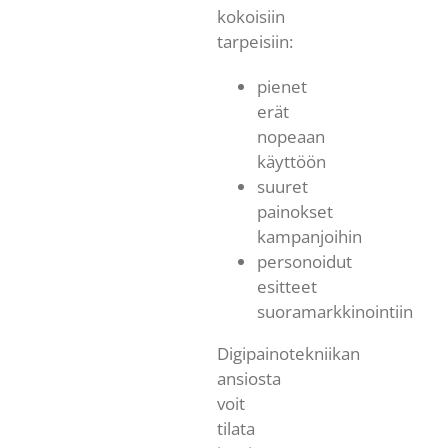
kokoisiin
tarpeisiin:
pienet
erät
nopeaan
käyttöön
suuret
painokset
kampanjoihin
personoidut
esitteet
suoramarkkinointiin
Digipainotekniikan
ansiosta
voit
tilata