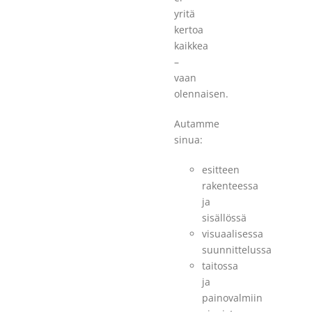
yritä
kertoa
kaikkea
–
vaan
olennaisen.
Autamme
sinua:
esitteen
rakenteessa
ja
sisällössä
visuaalisessa
suunnittelussa
taitossa
ja
painovalmiin