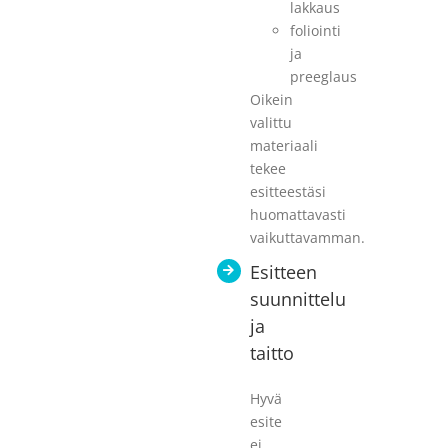
lakkaus
foliointi
ja
preeglaus
Oikein
valittu
materiaali
tekee
esitteestäsi
huomattavasti
vaikuttavamman.
Esitteen
suunnittelu
ja
taitto
Hyvä
esite
ei