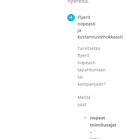
flyereita.
Flyerit
nopeasti
ja
kustannustehokkaasti
Tarvitsetko
flyerit
nopeasti
tapahtumaan
tai
kampanjaan?
Meiltä
saat:
nopeat
toimitusajat
–