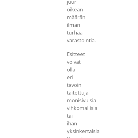
juuri
oikean
määrän
ilman
turhaa
varastointia.
Esitteet
voivat
olla
eri
tavoin
taitettuja,
monisivuisia
vihkomallisia
tai
ihan
yksinkertaisia