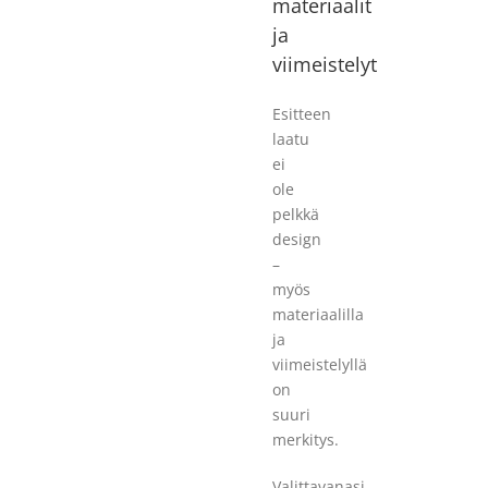
materiaalit
ja
viimeistelyt
Esitteen
laatu
ei
ole
pelkkä
design
–
myös
materiaalilla
ja
viimeistelyllä
on
suuri
merkitys.
Valittavanasi