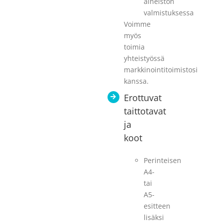
aineiston
valmistuksessa
Voimme
myös
toimia
yhteistyössä
markkinointitoimistosi
kanssa.
Erottuvat
taittotavat
ja
koot
Perinteisen
A4-
tai
A5-
esitteen
lisäksi