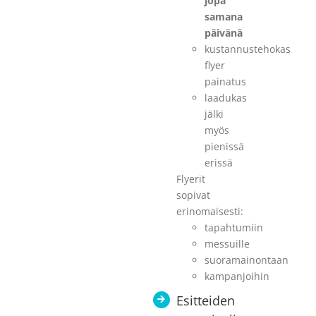
jopa
samana
päivänä
kustannustehokas
flyer
painatus
laadukas
jälki
myös
pienissä
erissä
Flyerit
sopivat
erinomaisesti:
tapahtumiin
messuille
suoramainontaan
kampanjoihin
Esitteiden