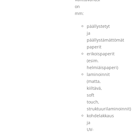
on
mm:
päällystetyt
ja
päällystämättömät
paperit
erikoispaperit
(esim.
helmiäispaperi)
laminoinnit
(matta,
kiiltävä,
soft
touch,
struktuurilaminoinnit)
kohdelakkaus
ja
UV-