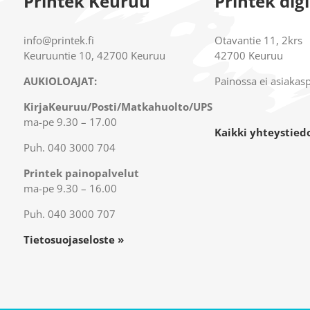
Printek Keuruu
Printek dig
info@printek.fi
Otavantie 11, 2krs
Keuruuntie 10, 42700 Keuruu
42700 Keuruu
AUKIOLOAJAT:
Painossa ei asiakas
KirjaKeuruu/Posti/Matkahuolto/UPS
ma-pe 9.30 – 17.00
Kaikki yhteystied
Puh. 040 3000 704
Printek painopalvelut
ma-pe 9.30 – 16.00
Puh. 040 3000 707
Tietosuojaseloste »