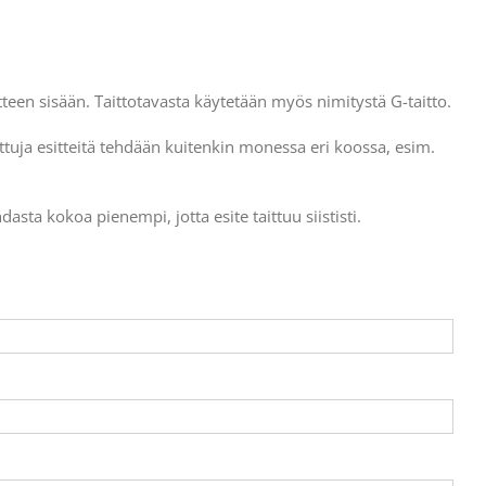
itteen sisään. Taittotavasta käytetään myös nimitystä G-taitto.
ttuja esitteitä tehdään kuitenkin monessa eri koossa, esim.
asta kokoa pienempi, jotta esite taittuu siististi.