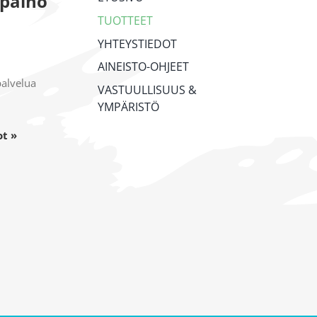
ipaino
TUOTTEET
YHTEYSTIEDOT
AINEISTO-OHJEET
palvelua
VASTUULLISUUS &
YMPÄRISTÖ
ot »