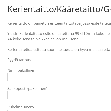
Kerientaitto/Kääretaitto/G
Kerientaitto on painetun esitteen taittotapa jossa esite taitet
Yleisin kerientaitettu esite on taitettuna 99x210mm kokoinen
A4 kokoisena tai vaikkaa neliön mallisena.
Kerientaitettua esitettä suunniteltaessa on hyvä muistaa että e
Pyydä tarjous:
Nimi (pakollinen)
Sähköposti (pakollinen)
Puhelinnumero