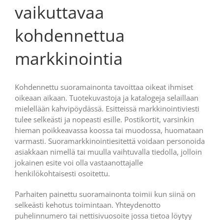
vaikuttavaa
kohdennettua
markkinointia
Kohdennettu suoramainonta tavoittaa oikeat ihmiset
oikeaan aikaan. Tuotekuvastoja ja katalogeja selaillaan
mielellään kahvipöydässä. Esitteissä markkinointiviesti
tulee selkeästi ja nopeasti esille. Postikortit, varsinkin
hieman poikkeavassa koossa tai muodossa, huomataan
varmasti. Suoramarkkinointiesitettä voidaan personoida
asiakkaan nimellä tai muulla vaihtuvalla tiedolla, jolloin
jokainen esite voi olla vastaanottajalle
henkilökohtaisesti osoitettu.
Parhaiten painettu suoramainonta toimii kun siinä on
selkeästi kehotus toimintaan. Yhteydenotto
puhelinnumero tai nettisivuosoite jossa tietoa löytyy