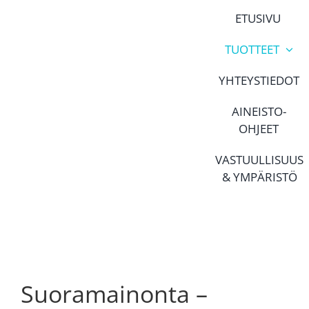
Skip
ETUSIVU
to
content
TUOTTEET
YHTEYSTIEDOT
AINEISTO-
OHJEET
VASTUULLISUUS
& YMPÄRISTÖ
Suoramainonta –