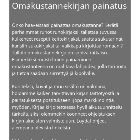
Omakustannekirjan painatus
Onko haaveissasi painattaa omakustanne? Kerätä
parhaimmat runot runokirjaksi, tallettaa suvussa
kulkeneet reseptit keittokirjaksi, saattaa sukutarinat
kansiin sukukirjaksi tai vaikkapa kirjoittaa romaani?
Tällöin omakustannekirja on sopiva ratkaisu.
Esimerkiksi muistelmien painaminen
omakustanteena on mahtava lahjaidea, jolla tarinoita
ja tietoa saadaan siirrettyä jälkipolville.
Kun teksti, kuvat ja muu sisältö on valmiina,
hoidamme kaiken tarvittavan kirjan taittotyöstä ja
painatuksesta postitukseen -jopa markkinointia
myöden. Kirjaa kirjoitettaessa hyvä alkusuunnittelu
tärkeää, siksi olemmekin koonneet ohjeistuksen
kirjan aineiston valmisteluun. Löydät ohjeet
alempana olevista linkeistä.