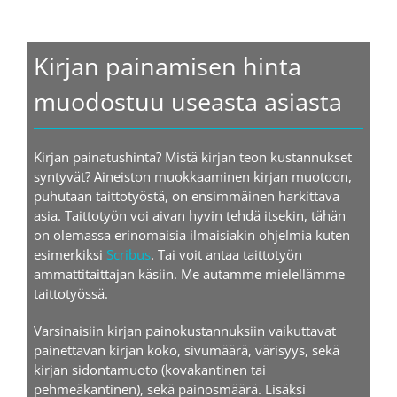
Kirjan painamisen hinta
muodostuu useasta asiasta
Kirjan painatushinta? Mistä kirjan teon kustannukset
syntyvät? Aineiston muokkaaminen kirjan muotoon,
puhutaan taittotyöstä, on ensimmäinen harkittava
asia. Taittotyön voi aivan hyvin tehdä itsekin, tähän
on olemassa erinomaisia ilmaisiakin ohjelmia kuten
esimerkiksi
Scribus
. Tai voit antaa taittotyön
ammattitaittajan käsiin. Me autamme mielellämme
taittotyössä.
Varsinaisiin kirjan painokustannuksiin vaikuttavat
painettavan kirjan koko, sivumäärä, värisyys, sekä
kirjan sidontamuoto (kovakantinen tai
pehmeäkantinen), sekä painosmäärä. Lisäksi