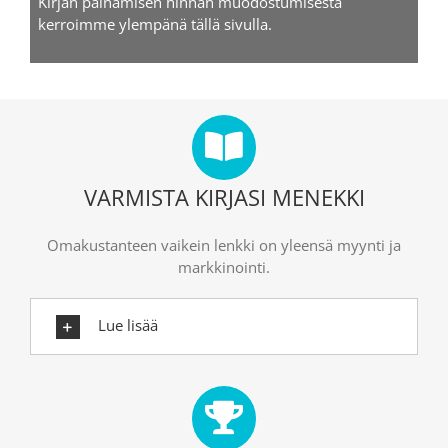
Kirjan painamisen hinnan muodostumisesta
kerroimme ylempänä tällä sivulla.
VARMISTA KIRJASI MENEKKI
Omakustanteen vaikein lenkki on yleensä myynti ja
markkinointi.
Lue lisää