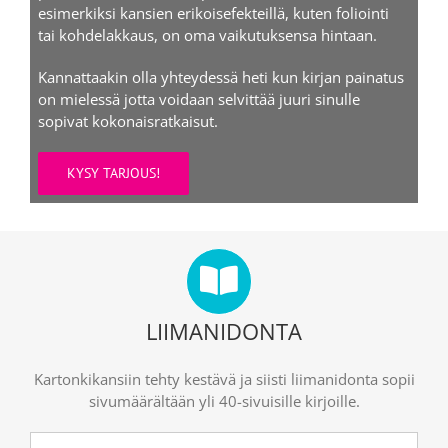
esimerkiksi kansien erikoisefekteillä, kuten foliointi
tai kohdelakkaus, on oma vaikutuksensa hintaan.
Kannattaakin olla yhteydessä heti kun kirjan painatus
on mielessä jotta voidaan selvittää juuri sinulle
sopivat kokonaisratkaisut.
KYSY TARJOUS!
LIIMANIDONTA
Kartonkikansiin tehty kestävä ja siisti liimanidonta sopii
sivumäärältään yli 40-sivuisille kirjoille.