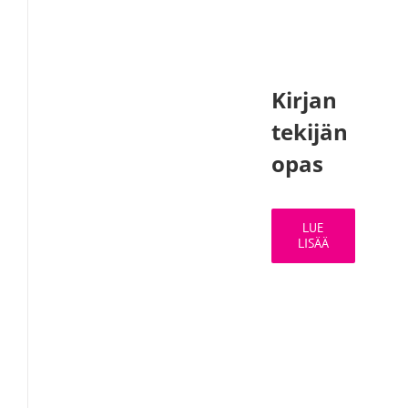
Kirjan
tekijän
opas
LUE
LISÄÄ