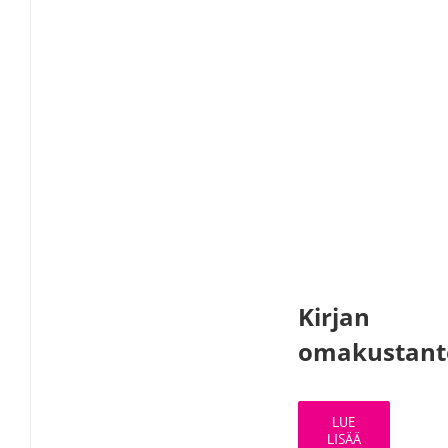
Kirjan
omakustant
LUE
LISÄÄ