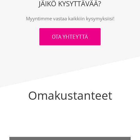
JÄIKÖ KYSYTTÄVÄÄ?
Myyntimme vastaa kaikkiin kysymyksiisi!
OTA YHTEYTTÄ
Omakustanteet