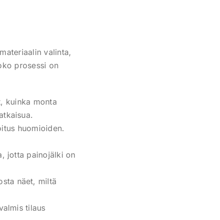
ateriaalin valinta,
Koko prosessi on
et, kuinka monta
atkaisua.
koitus huomioiden.
 jotta painojälki on
sta näet, miltä
almis tilaus