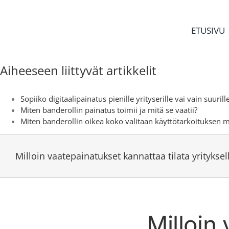
Skip
to
content
ETUSIVU
Aiheeseen liittyvät artikkelit
Sopiiko digitaalipainatus pienille yrityserille vai vain suurille
Miten banderollin painatus toimii ja mitä se vaatii?
Miten banderollin oikea koko valitaan käyttötarkoituksen 
Milloin vaatepainatukset kannattaa tilata yrityksel
Milloin