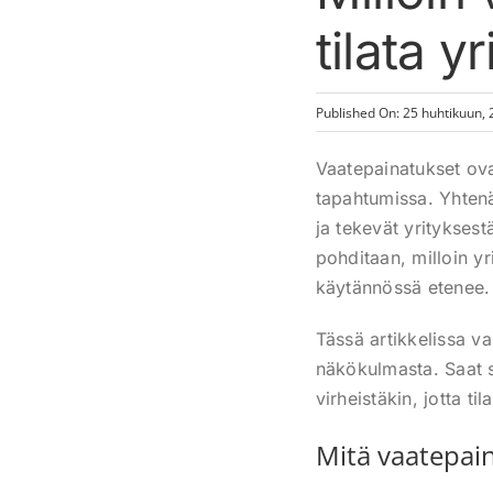
tilata y
Published On: 25 huhtikuun,
Vaatepainatukset ova
tapahtumissa. Yhtenä
ja tekevät yrityksest
pohditaan, milloin yr
käytännössä etenee.
Tässä artikkelissa v
näkökulmasta. Saat s
virheistäkin, jotta t
Mitä vaatepain