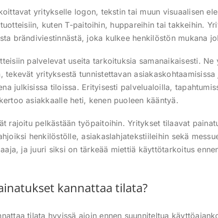
oittavat yritykselle logon, tekstin tai muun visuaalisen e
ilituotteisiin, kuten T-paitoihin, huppareihin tai takkeihin.
sta brändiviestinnästä, joka kulkee henkilöstön mukana jo
teisiin palvelevat useita tarkoituksia samanaikaisesti. Ne 
, tekevät yrityksestä tunnistettavan asiakaskohtaamisissa 
 julkisissa tiloissa. Erityisesti palvelualoilla, tapahtumis
kertoo asiakkaalle heti, kenen puoleen kääntyä.
t rajoitu pelkästään työpaitoihin. Yritykset tilaavat paina
hjoiksi henkilöstölle, asiakaslahjatekstiileihin sekä mess
laaja, ja juuri siksi on tärkeää miettiä käyttötarkoitus enne
ainatukset kannattaa tilata?
attaa tilata hyvissä ajoin ennen suunniteltua käyttöajankoh