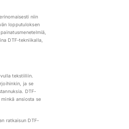
rinomaisesti niin
ävän lopputuloksen
in painatusmenetelmiä,
ina DTF-tekniikalla,
la tekstiiliin.
joihinkin, ja se
stannuksia. DTF-
a, minkä ansiosta se
man ratkaisun DTF-