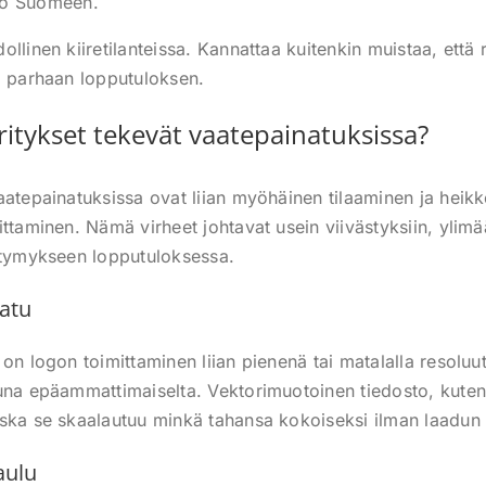
ko Suomeen.
llinen kiiretilanteissa. Kannattaa kuitenkin muistaa, että r
a parhaan lopputuloksen.
yritykset tekevät vaatepainatuksissa?
aatepainatuksissa ovat liian myöhäinen tilaaminen ja heikk
ttaminen. Nämä virheet johtavat usein viivästyksiin, ylimää
ttymykseen lopputuloksessa.
atu
on logon toimittaminen liian pienenä tai matalalla resoluuti
una epäammattimaiselta. Vektorimuotoinen tiedosto, kuten 
ska se skaalautuu minkä tahansa kokoiseksi ilman laadun
aulu