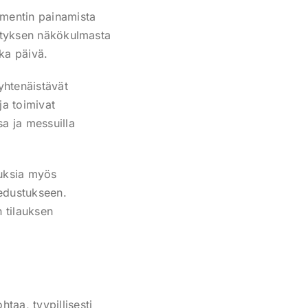
lementin painamista
 Yrityksen näkökulmasta
ka päivä.
yhtenäistävät
ja toimivat
sa ja messuilla
tuksia myös
uedustukseen.
n tilauksen
taa, tyypillisesti