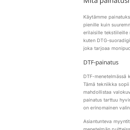
Mitä painatu
Käytämme painatuksi
pienille kuin suurem
erilaisille tekstiile
kuten DTG-suoradigit
joka tarjoaa monipuol
DTF-painatus
DTF-menetelmässä kuv
Tämä tekniikka sopii 
mahdollistaa valoku
painatus tarttuu hyvi
on erinomainen valint
Asiantunteva myyntit
menetelmän puitteiss