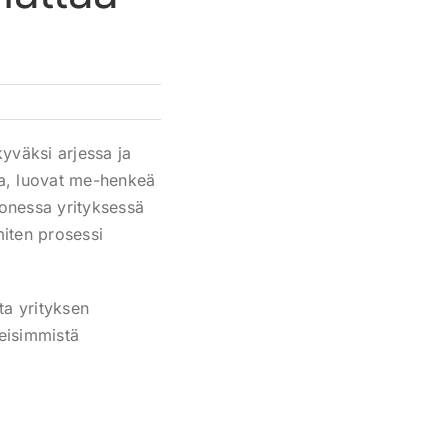
yväksi arjessa ja
ta, luovat me-henkeä
 monessa yrityksessä
miten prosessi
ta yrityksen
leisimmistä