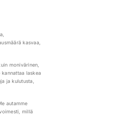
a,
lausmäärä kasvaa,
kuin monivärinen,
e kannattaa laskea
a ja kulutusta,
. Me autamme
voimesti, millä