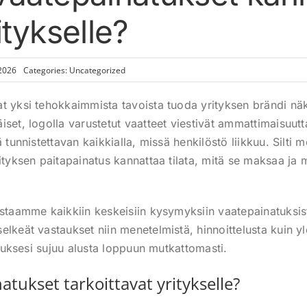
ritykselle?
 2026
Categories:
Uncategorized
t yksi tehokkaimmista tavoista tuoda yrityksen brändi näk
iset, logolla varustetut vaatteet viestivät ammattimaisuut
ä tunnistettavan kaikkialla, missä henkilöstö liikkuu. Silti
ityksen paitapainatus kannattaa tilata, mitä se maksaa ja 
astaamme kaikkiin keskeisiin kysymyksiin vaatepainatuksis
elkeät vastaukset niin menetelmistä, hinnoittelusta kuin y
ilauksesi sujuu alusta loppuun mutkattomasti.
atukset tarkoittavat yritykselle?