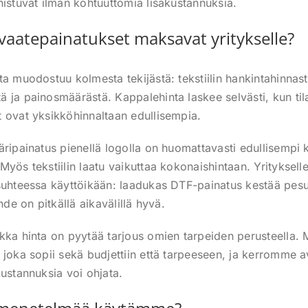
nistuvat ilman kohtuuttomia lisäkustannuksia.
vaatepainatukset maksavat yritykselle?
ta muodostuu kolmesta tekijästä: tekstiilin hankintahinnast
 ja painosmäärästä. Kappalehinta laskee selvästi, kun ti
 ovat yksikköhinnaltaan edullisempia.
äripainatus pienellä logolla on huomattavasti edullisempi 
Myös tekstiilin laatu vaikuttaa kokonaishintaan. Yrityksell
suhteessa käyttöikään: laadukas DTF-painatus kestää pesuj
hde on pitkällä aikavälillä hyvä.
kka hinta on pyytää tarjous omien tarpeiden perusteella
 joka sopii sekä budjettiin että tarpeeseen, ja kerromme a
kustannuksia voi ohjata.