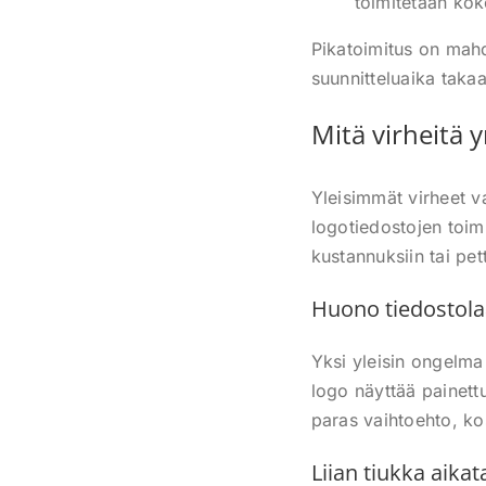
toimitetaan ko
Pikatoimitus on mahdo
suunnitteluaika taka
Mitä virheitä 
Yleisimmät virheet v
logotiedostojen toimi
kustannuksiin tai pe
Huono tiedostola
Yksi yleisin ongelma 
logo näyttää painett
paras vaihtoehto, ko
Liian tiukka aikat