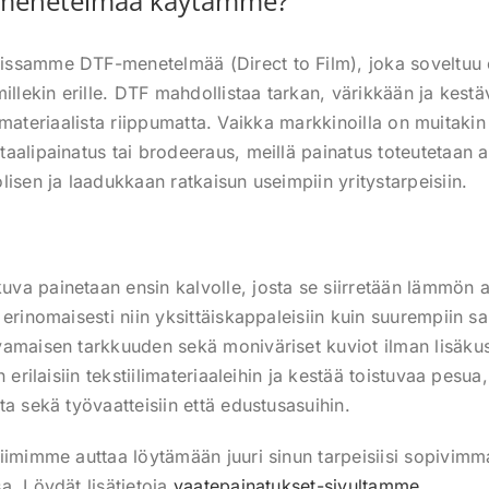
smenetelmää käytämme?
ssamme DTF-menetelmää (Direct to Film), joka soveltuu e
millekin erille. DTF mahdollistaa tarkan, värikkään ja kest
ille materiaalista riippumatta. Vaikka markkinoilla on muitak
aalipainatus tai brodeeraus, meillä painatus toteutetaan a
isen ja laadukkaan ratkaisun useimpiin yritystarpeisiin.
a painetaan ensin kalvolle, josta se siirretään lämmön avul
erinomaisesti niin yksittäiskappaleisiin kuin suurempiin sar
vamaisen tarkkuuden sekä moniväriset kuviot ilman lisäku
n erilaisiin tekstiilimateriaaleihin ja kestää toistuvaa pesu
a sekä työvaatteisiin että edustusasuihin.
iimimme auttaa löytämään juuri sinun tarpeisiisi sopivim
a. Löydät lisätietoja
vaatepainatukset-sivultamme
.