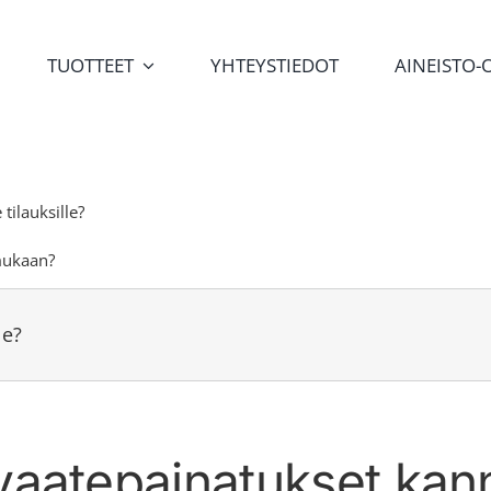
TUOTTEET
YHTEYSTIEDOT
AINEISTO-
 tilauksille?
mukaan?
le?
 vaatepainatukset kan