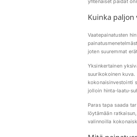
yhtenäiset paidat on
Kuinka paljon 
Vaatepainatusten hin
painatusmenetelmästä
joten suuremmat erät
Yksinkertainen yksiv
suurikokoinen kuva. 
kokonaisinvestointi 
jolloin hinta-laatu-su
Paras tapa saada tar
löytämään ratkaisun,
valinnoilla kokonais