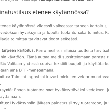
inatustilaus etenee käytännössä?
etenee käytännössä viidessä vaiheessa: tarpeen kartoitus, m
, vedoksen hyväksyntä ja lopulta tuotanto sekä toimitus. 
laaja toimittaa tarvittavat tiedot selkeästi.
 tarpeen kartoitus:
Kerro meille, millaisia tuotteita tarvits
ihin käyttöön. Tämä auttaa meitä suosittelemaan parasta r
nta:
Valitaan yhdessä sopiva tekstiili budjetti ja käyttötar
etaan aina DTF-menetelmällä.
mitus:
Toimitat logosi tai kuvasi mieluiten vektorimuodossa,
.
ksyntä:
Ennen tuotantoa saat hyväksyttäväksi vedoksen, jo
näyttämään.
itus:
Hyväksynnän jälkeen painatus siirtyy tuotantoon, ja v