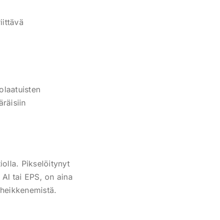
iittävä
olaatuisten
räisiin
olla. Pikselöitynyt
AI tai EPS, on aina
 heikkenemistä.