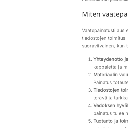
Miten vaatepa
Vaatepainatustilaus 
tiedostojen toimitus
suoraviivainen, kun ti
Yhteydenotto ja
kappaletta ja m
Materiaalin vali
Painatus toteut
Tiedostojen toi
terävä ja tarkka
Vedoksen hyvä
painatus tulee 
Tuotanto ja toim