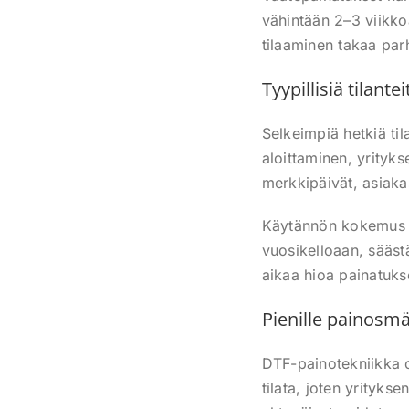
vähintään 2–3 viikkoa
tilaaminen takaa par
Tyypillisiä tilant
Selkeimpiä hetkiä ti
aloittaminen, yrityk
merkkipäivät, asiakas
Käytännön kokemus os
vuosikelloaan, sääst
aikaa hioa painatukse
Pienille painosmä
DTF-painotekniikka o
tilata, joten yritykse