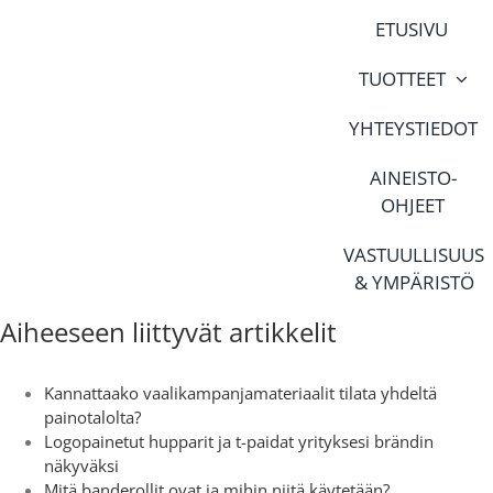
Skip
ETUSIVU
to
content
TUOTTEET
YHTEYSTIEDOT
AINEISTO-
OHJEET
VASTUULLISUUS
& YMPÄRISTÖ
Aiheeseen liittyvät artikkelit
Kannattaako vaalikampanjamateriaalit tilata yhdeltä
painotalolta?
Logopainetut hupparit ja t-paidat yrityksesi brändin
näkyväksi
Mitä banderollit ovat ja mihin niitä käytetään?