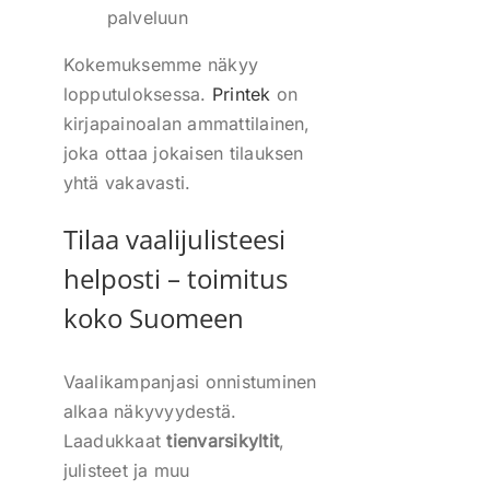
palveluun
Kokemuksemme näkyy
lopputuloksessa.
Printek
on
kirjapainoalan ammattilainen,
joka ottaa jokaisen tilauksen
yhtä vakavasti.
Tilaa vaalijulisteesi
helposti – toimitus
koko Suomeen
Vaalikampanjasi onnistuminen
alkaa näkyvyydestä.
Laadukkaat
tienvarsikyltit
,
julisteet ja muu