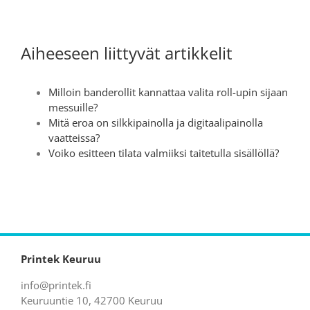
Aiheeseen liittyvät artikkelit
Milloin banderollit kannattaa valita roll-upin sijaan
messuille?
Mitä eroa on silkkipainolla ja digitaalipainolla
vaatteissa?
Voiko esitteen tilata valmiiksi taitetulla sisällöllä?
Printek Keuruu
info@printek.fi
Keuruuntie 10, 42700 Keuruu