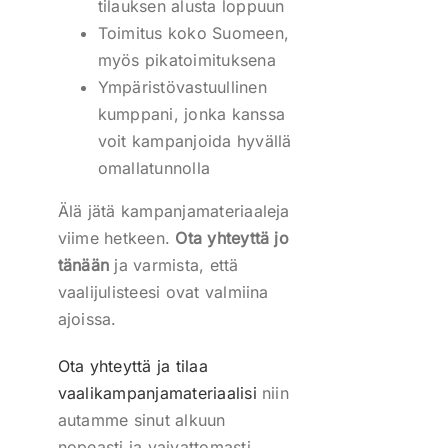
tilauksen alusta loppuun
Toimitus koko Suomeen,
myös pikatoimituksena
Ympäristövastuullinen
kumppani, jonka kanssa
voit kampanjoida hyvällä
omallatunnolla
Älä jätä kampanjamateriaaleja
viime hetkeen.
Ota yhteyttä jo
tänään
ja varmista, että
vaalijulisteesi ovat valmiina
ajoissa.
Ota yhteyttä ja tilaa
vaalikampanjamateriaalisi
niin
autamme sinut alkuun
nopeasti ja vaivattomasti.