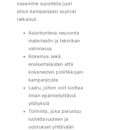
osaamme suositella juuri
sinun kampanjaasi sopivat
ratkaisut.
Asiantunteva neuvonta
materiaalin ja tekniikan
valinnassa
Kokemus sekä
ensikertalaisten että
kokeneiden poliitikkojen
kampanjoista
Laatu, johon voit luottaa
ilman epämiellyttäviä
yllätyksiä
Toiminta, joka perustuu
luotettavuuteen ja
odotukset ylittävään