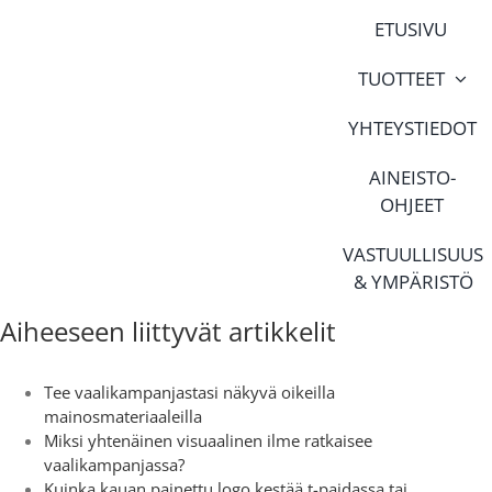
Skip
ETUSIVU
to
content
TUOTTEET
YHTEYSTIEDOT
AINEISTO-
OHJEET
VASTUULLISUUS
& YMPÄRISTÖ
Aiheeseen liittyvät artikkelit
Tee vaalikampanjastasi näkyvä oikeilla
mainosmateriaaleilla
Miksi yhtenäinen visuaalinen ilme ratkaisee
vaalikampanjassa?
Kuinka kauan painettu logo kestää t-paidassa tai