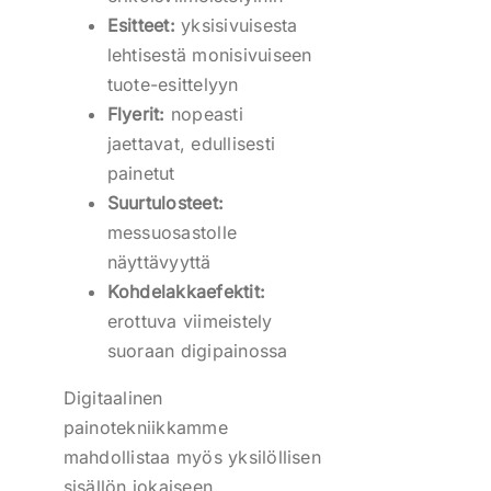
Esitteet:
yksisivuisesta
lehtisestä monisivuiseen
tuote-esittelyyn
Flyerit:
nopeasti
jaettavat, edullisesti
painetut
Suurtulosteet:
messuosastolle
näyttävyyttä
Kohdelakkaefektit:
erottuva viimeistely
suoraan digipainossa
Digitaalinen
painotekniikkamme
mahdollistaa myös yksilöllisen
sisällön jokaiseen