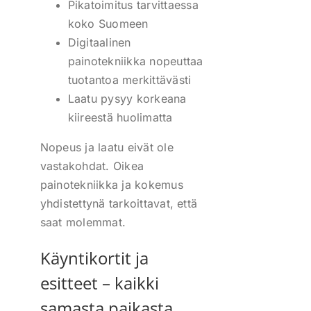
Pikatoimitus tarvittaessa
koko Suomeen
Digitaalinen
painotekniikka nopeuttaa
tuotantoa merkittävästi
Laatu pysyy korkeana
kiireestä huolimatta
Nopeus ja laatu eivät ole
vastakohdat. Oikea
painotekniikka ja kokemus
yhdistettynä tarkoittavat, että
saat molemmat.
Käyntikortit ja
esitteet – kaikki
samasta paikasta