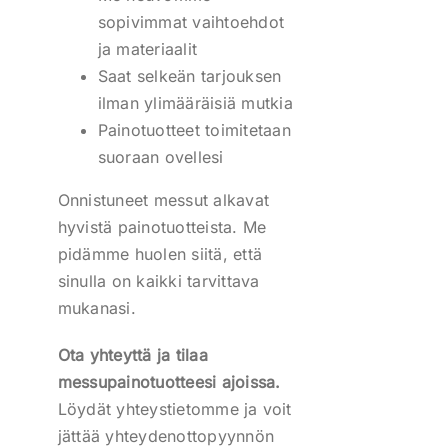
sopivimmat vaihtoehdot
ja materiaalit
Saat selkeän tarjouksen
ilman ylimääräisiä mutkia
Painotuotteet toimitetaan
suoraan ovellesi
Onnistuneet messut alkavat
hyvistä painotuotteista. Me
pidämme huolen siitä, että
sinulla on kaikki tarvittava
mukanasi.
Ota yhteyttä ja tilaa
messupainotuotteesi ajoissa.
Löydät yhteystietomme ja voit
jättää yhteydenottopyynnön