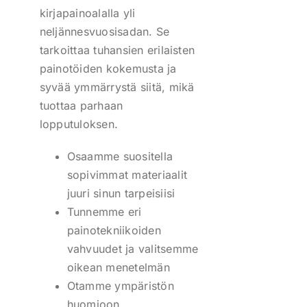
kirjapainoalalla yli
neljännesvuosisadan. Se
tarkoittaa tuhansien erilaisten
painotöiden kokemusta ja
syvää ymmärrystä siitä, mikä
tuottaa parhaan
lopputuloksen.
Osaamme suositella
sopivimmat materiaalit
juuri sinun tarpeisiisi
Tunnemme eri
painotekniikoiden
vahvuudet ja valitsemme
oikean menetelmän
Otamme ympäristön
huomioon