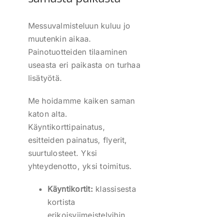
Messuvalmisteluun kuluu jo
muutenkin aikaa.
Painotuotteiden tilaaminen
useasta eri paikasta on turhaa
lisätyötä.
Me hoidamme kaiken saman
katon alta.
Käyntikorttipainatus,
esitteiden painatus, flyerit,
suurtulosteet. Yksi
yhteydenotto, yksi toimitus.
Käyntikortit:
klassisesta
kortista
erikoisviimeistelyihin