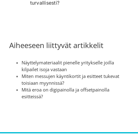
turvallisesti?
Aiheeseen liittyvät artikkelit
Näyttelymateriaalit pienelle yritykselle joilla
kilpailet isoja vastaan
Miten messujen käyntikortit ja esitteet tukevat
toisiaan myynnissä?
Mitä eroa on digipainolla ja offsetpainolla
esitteissä?