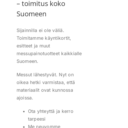
– toimitus koko
Suomeen
Sijainnilla ei ole väliä.
Toimitamme käyntikortit,
esitteet ja muut
messupainotuotteet kaikkialle
Suomeen.
Messut lähestyvät. Nyt on
oikea hetki varmistaa, että
materiaalit ovat kunnossa
ajoissa.
Ota yhteyttä ja kerro
tarpeesi
Me neuvomme