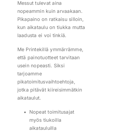
Messut tulevat aina
nopeammin kuin arvaakaan.
Pikapaino on ratkaisu silloin,
kun aikataulu on tiukka mutta
laadusta ei voi tinkiä.
Me Printekillä ymmärrämme,
että painotuotteet tarvitaan
usein nopeasti. Siksi
tarjoamme
pikatoimitusvaihtoehtoja,
jotka pitävät kiireisimmätkin
aikataulut.
Nopeat toimitusajat
myös tiukoilla
aikatauluilla