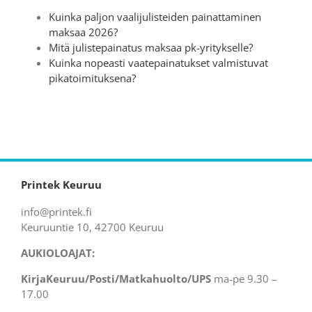
Kuinka paljon vaalijulisteiden painattaminen
maksaa 2026?
Mitä julistepainatus maksaa pk-yritykselle?
Kuinka nopeasti vaatepainatukset valmistuvat
pikatoimituksena?
Printek Keuruu
info@printek.fi
Keuruuntie 10, 42700 Keuruu
AUKIOLOAJAT:
KirjaKeuruu/Posti/Matkahuolto/UPS
ma-pe 9.30 –
17.00