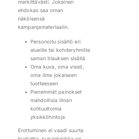
merkittävästi. Jokainen
ehdokas saa oman
näköisensä
kampanjamateriaalin.
Personoitu sisältö eri
alueille tai kohderyhmille
saman tilauksen sisällä
Oma kuva, oma viesti,
oma ilme jokaiseen
tuotteeseen
Pienemmät painokset
mahdollisia ilman
kohtuuttomia
yksikköhintoja
Erottuminen ei vaadi suurta
budjettia, kun tekniikka on