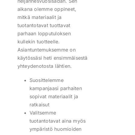
neljännesvuosisadan. Sen
aikana olemme oppineet,
mitkä materiaalit ja
tuotantotavat tuottavat
parhaan lopputuloksen
kullekin tuotteelle.
Asiantuntemuksemme on
käytössäsi heti ensimmäisestä
yhteydenotosta lähtien.
Suosittelemme
kampanjaasi parhaiten
sopivat materiaalit ja
ratkaisut
Valitsemme
tuotantotavat aina myös
ympäristö huomioiden