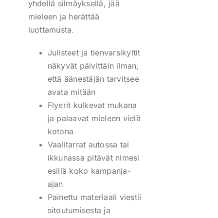
yhdellä silmäyksellä, jää
mieleen ja herättää
luottamusta.
Julisteet ja tienvarsikyltit
näkyvät päivittäin ilman,
että äänestäjän tarvitsee
avata mitään
Flyerit kulkevat mukana
ja palaavat mieleen vielä
kotona
Vaalitarrat autossa tai
ikkunassa pitävät nimesi
esillä koko kampanja-
ajan
Painettu materiaali viestii
sitoutumisesta ja