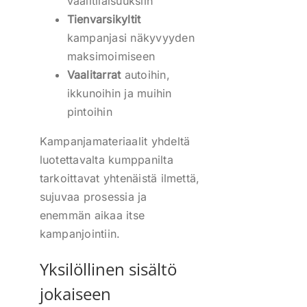
vaalitilaisuuksiin
Tienvarsikyltit
kampanjasi näkyvyyden
maksimoimiseen
Vaalitarrat
autoihin,
ikkunoihin ja muihin
pintoihin
Kampanjamateriaalit yhdeltä
luotettavalta kumppanilta
tarkoittavat yhtenäistä ilmettä,
sujuvaa prosessia ja
enemmän aikaa itse
kampanjointiin.
Yksilöllinen sisältö
jokaiseen