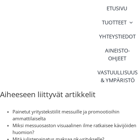
Skip
ETUSIVU
to
content
TUOTTEET
YHTEYSTIEDOT
AINEISTO-
OHJEET
VASTUULLISUUS
& YMPÄRISTÖ
Aiheeseen liittyvät artikkelit
Painetut yritystekstiilit messuille ja promootioihin
ammattilaiselta
Miksi messuosaston visuaalinen ilme ratkaisee kävijöiden
huomion?
Mitä julistepainatus maksaa pk-yritykselle?