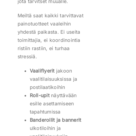
jota tarvitset muualle.
Meiltä saat kaikki tarvittavat
painotuotteet vaaleihin
yhdestä paikasta. Ei useita
toimittajia, ei koordinointia
ristiin rastiin, ei turhaa
stressiä.
Vaaliflyerit
jakoon
vaalitilaisuuksissa ja
postilaatikoihin
Roll-upit
näyttävään
esille asettamiseen
tapahtumissa
Banderollit ja bannerit
ulkotiloihin ja