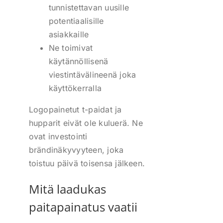
tunnistettavan uusille
potentiaalisille
asiakkaille
Ne toimivat
käytännöllisenä
viestintävälineenä joka
käyttökerralla
Logopainetut t-paidat ja
hupparit eivät ole kuluerä. Ne
ovat investointi
brändinäkyvyyteen, joka
toistuu päivä toisensa jälkeen.
Mitä laadukas
paitapainatus vaatii