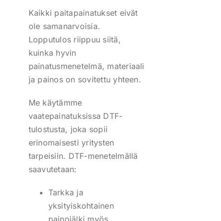
Kaikki paitapainatukset eivät
ole samanarvoisia.
Lopputulos riippuu siitä,
kuinka hyvin
painatusmenetelmä, materiaali
ja painos on sovitettu yhteen.
Me käytämme
vaatepainatuksissa DTF-
tulostusta, joka sopii
erinomaisesti yritysten
tarpeisiin. DTF-menetelmällä
saavutetaan:
Tarkka ja
yksityiskohtainen
painojälki myös