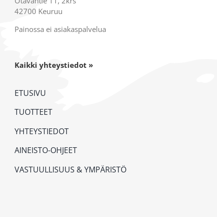
Otavantie 11, 2krs
42700 Keuruu
Painossa ei asiakaspalvelua
Kaikki yhteystiedot »
ETUSIVU
TUOTTEET
YHTEYSTIEDOT
AINEISTO-OHJEET
VASTUULLISUUS & YMPÄRISTÖ