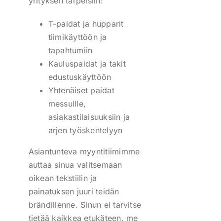
yrityksen tarpeisiin:
T-paidat ja hupparit
tiimikäyttöön ja
tapahtumiin
Kauluspaidat ja takit
edustuskäyttöön
Yhtenäiset paidat
messuille,
asiakastilaisuuksiin ja
arjen työskentelyyn
Asiantunteva myyntitiimimme
auttaa sinua valitsemaan
oikean tekstiilin ja
painatuksen juuri teidän
brändillenne. Sinun ei tarvitse
tietää kaikkea etukäteen, me