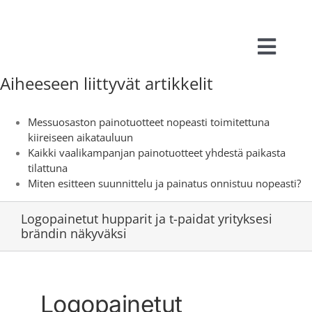
Skip
to
content
Toggl
Aiheeseen liittyvät artikkelit
Navig
ETUSIVU
Messuosaston painotuotteet nopeasti toimitettuna
TUOTTEET
kiireiseen aikatauluun
Kaikki vaalikampanjan painotuotteet yhdestä paikasta
tilattuna
YHTEYSTIE
Miten esitteen suunnittelu ja painatus onnistuu nopeasti?
AINEISTO-
Logopainetut hupparit ja t-paidat yrityksesi
brändin näkyväksi
VASTUULLI
Logopainetut