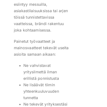
esiintyy messuilla,
asiakastilaisuuksissa tai arjen
töissä tunnistettavissa
vaatteissa, brändi rakentuu
joka kohtaamisessa.
Painetut työvaatteet ja
mainosvaatteet tekevät useita
asioita samaan aikaan:
Ne vahvistavat
yritysilmettä ilman
erillistä ponnistusta
Ne lisäävät tiimin
yhteenkuuluvuuden
tunnetta
Ne tekevät yrityksestäsi