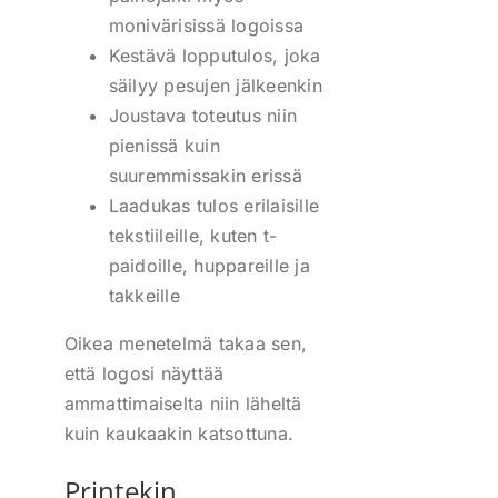
monivärisissä logoissa
Kestävä lopputulos, joka
säilyy pesujen jälkeenkin
Joustava toteutus niin
pienissä kuin
suuremmissakin erissä
Laadukas tulos erilaisille
tekstiileille, kuten t-
paidoille, huppareille ja
takkeille
Oikea menetelmä takaa sen,
että logosi näyttää
ammattimaiselta niin läheltä
kuin kaukaakin katsottuna.
Printekin