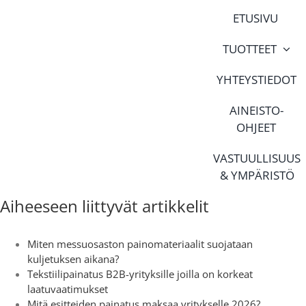
Skip
ETUSIVU
to
content
TUOTTEET
YHTEYSTIEDOT
AINEISTO-
OHJEET
VASTUULLISUUS
& YMPÄRISTÖ
Aiheeseen liittyvät artikkelit
Miten messuosaston painomateriaalit suojataan
kuljetuksen aikana?
Tekstiilipainatus B2B-yrityksille joilla on korkeat
laatuvaatimukset
Mitä esitteiden painatus maksaa yritykselle 2026?