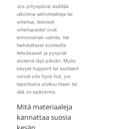
Jos yrityspäivä sisältää
ulkoilma-aktiviteetteja tai
urheilua, tekniset
urheilupaidat ovat
erinomainen valinta. Ne
haihduttavat kosteutta
tehokkaasti ja pysyvät
siisteinä läpi päivän. Myös
kevyet hupparit tai tuulitakit
voivat olla hyvä lisä, jos
tapahtuma ulottuu iltaan tai
sää on epävarma.
Mitä materiaaleja
kannattaa suosia
kesän