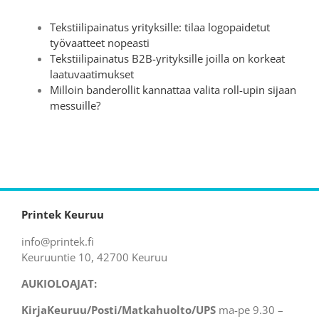
Tekstiilipainatus yrityksille: tilaa logopaidetut
työvaatteet nopeasti
Tekstiilipainatus B2B-yrityksille joilla on korkeat
laatuvaatimukset
Milloin banderollit kannattaa valita roll-upin sijaan
messuille?
Printek Keuruu
info@printek.fi
Keuruuntie 10, 42700 Keuruu
AUKIOLOAJAT:
KirjaKeuruu/Posti/Matkahuolto/UPS
ma-pe 9.30 –