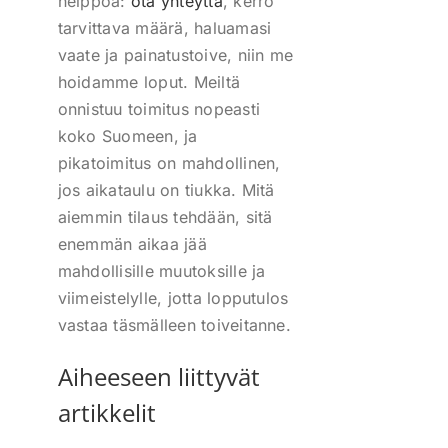
helppoa:
ota yhteyttä
, kerro
tarvittava määrä, haluamasi
vaate ja painatustoive, niin me
hoidamme loput. Meiltä
onnistuu toimitus nopeasti
koko Suomeen, ja
pikatoimitus on mahdollinen,
jos aikataulu on tiukka. Mitä
aiemmin tilaus tehdään, sitä
enemmän aikaa jää
mahdollisille muutoksille ja
viimeistelylle, jotta lopputulos
vastaa täsmälleen toiveitanne.
Aiheeseen liittyvät
artikkelit