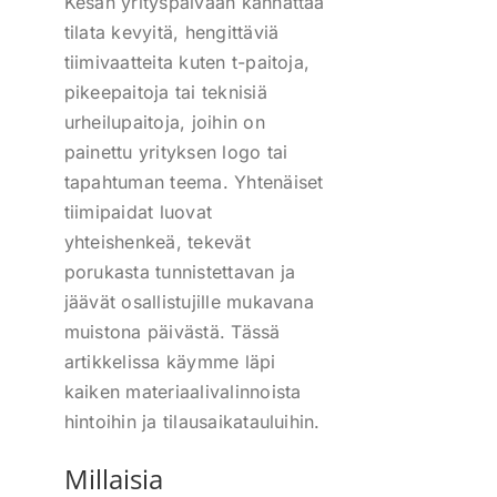
Kesän yrityspäivään kannattaa
tilata kevyitä, hengittäviä
tiimivaatteita kuten t-paitoja,
pikeepaitoja tai teknisiä
urheilupaitoja, joihin on
painettu yrityksen logo tai
tapahtuman teema. Yhtenäiset
tiimipaidat luovat
yhteishenkeä, tekevät
porukasta tunnistettavan ja
jäävät osallistujille mukavana
muistona päivästä. Tässä
artikkelissa käymme läpi
kaiken materiaalivalinnoista
hintoihin ja tilausaikatauluihin.
Millaisia