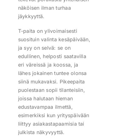
näköisen ilman turhaa
jäykkyyttä.
T-paita on ylivoimaisesti
suosituin valinta kesäpäivään,
ja syy on selvä: se on
edullinen, helposti saatavilla
eri väreissä ja koossa, ja
lähes jokainen tuntee olonsa
siinä mukavaksi. Pikeepaita
puolestaan sopii tilanteisiin,
joissa halutaan hieman
edustavampaa ilmettä,
esimerkiksi kun yrityspäivään
liittyy asiakastapaamisia tai
julkista näkyvyyttä.