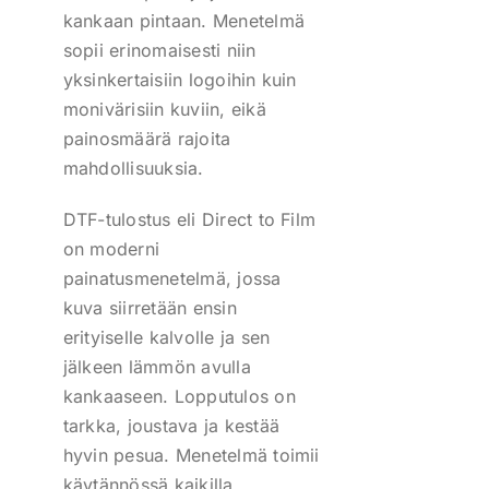
kankaan pintaan. Menetelmä
sopii erinomaisesti niin
yksinkertaisiin logoihin kuin
monivärisiin kuviin, eikä
painosmäärä rajoita
mahdollisuuksia.
DTF-tulostus eli Direct to Film
on moderni
painatusmenetelmä, jossa
kuva siirretään ensin
erityiselle kalvolle ja sen
jälkeen lämmön avulla
kankaaseen. Lopputulos on
tarkka, joustava ja kestää
hyvin pesua. Menetelmä toimii
käytännössä kaikilla