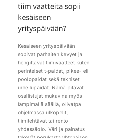
tiimivaatteita sopii
kesäiseen
yrityspäivään?
Kesäiseen yrityspäivään
sopivat parhaiten kevyet ja
hengittävät tiimivaatteet kuten
perinteiset t-paidat, pikee- eli
poolopaidat sekä tekniset
urheilupaidat. Nämä pitävät
osallistujat mukavina myös
lämpimällä säällä, olivatpa
ohjelmassa ulkopelit,
tiimitehtävät tai rento
yhdessäolo. Väri ja painatus
tekevät porukasta yhtenäisen