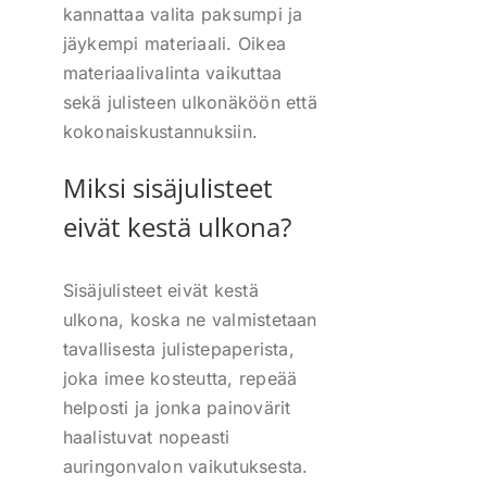
kannattaa valita paksumpi ja
jäykempi materiaali. Oikea
materiaalivalinta vaikuttaa
sekä julisteen ulkonäköön että
kokonaiskustannuksiin.
Miksi sisäjulisteet
eivät kestä ulkona?
Sisäjulisteet eivät kestä
ulkona, koska ne valmistetaan
tavallisesta julistepaperista,
joka imee kosteutta, repeää
helposti ja jonka painovärit
haalistuvat nopeasti
auringonvalon vaikutuksesta.