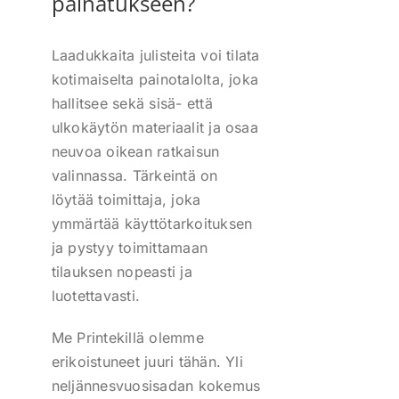
painatukseen?
Laadukkaita julisteita voi tilata
kotimaiselta painotalolta, joka
hallitsee sekä sisä- että
ulkokäytön materiaalit ja osaa
neuvoa oikean ratkaisun
valinnassa. Tärkeintä on
löytää toimittaja, joka
ymmärtää käyttötarkoituksen
ja pystyy toimittamaan
tilauksen nopeasti ja
luotettavasti.
Me Printekillä olemme
erikoistuneet juuri tähän. Yli
neljännesvuosisadan kokemus