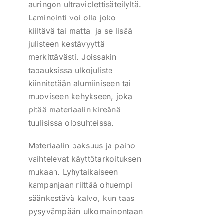
auringon ultraviolettisäteilyltä.
Laminointi voi olla joko
kiiltävä tai matta, ja se lisää
julisteen kestävyyttä
merkittävästi. Joissakin
tapauksissa ulkojuliste
kiinnitetään alumiiniseen tai
muoviseen kehykseen, joka
pitää materiaalin kireänä
tuulisissa olosuhteissa.
Materiaalin paksuus ja paino
vaihtelevat käyttötarkoituksen
mukaan. Lyhytaikaiseen
kampanjaan riittää ohuempi
säänkestävä kalvo, kun taas
pysyvämpään ulkomainontaan