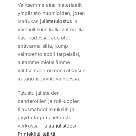
Valitsemme aina materiaalit
ympäristö huomioiden, joten
laadukas
julistetulostus
ja
vastuullisuus kulkevat meillä
käsi kädessä. Jos olet
epävarma siitä, kumpi
vaihtoehto sopii tarpeisiisi,
autamme mielellämme
valitsemaan oikean ratkaisun
jo tarjouspyyntövaiheessa.
Tutustu julisteiden,
banderollien ja roll-uppien
tilausmahdollisuuksiin ja
pyydä tarjous helposti
verkossa –
tilaa julisteesi
Printekiltä täältä
.