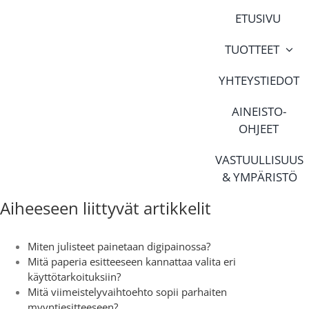
Skip
ETUSIVU
to
content
TUOTTEET
YHTEYSTIEDOT
AINEISTO-
OHJEET
VASTUULLISUUS
& YMPÄRISTÖ
Aiheeseen liittyvät artikkelit
Miten julisteet painetaan digipainossa?
Mitä paperia esitteeseen kannattaa valita eri
käyttötarkoituksiin?
Mitä viimeistelyvaihtoehto sopii parhaiten
myyntiesitteeseen?