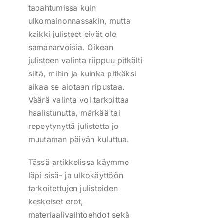
tapahtumissa kuin
ulkomainonnassakin, mutta
kaikki julisteet eivät ole
samanarvoisia. Oikean
julisteen valinta riippuu pitkälti
siitä, mihin ja kuinka pitkäksi
aikaa se aiotaan ripustaa.
Väärä valinta voi tarkoittaa
haalistunutta, märkää tai
repeytynyttä julistetta jo
muutaman päivän kuluttua.
Tässä artikkelissa käymme
läpi sisä- ja ulkokäyttöön
tarkoitettujen julisteiden
keskeiset erot,
materiaalivaihtoehdot sekä