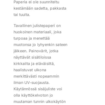
Paperia ei ole suunniteltu
kestämään sadetta, pakkasta
tai tuulta.
Tavallinen julistepaperi on
huokoinen materiaali, joka
turpoaa ja menettää
muotonsa jo lyhyenkin sateen
jälkeen. Painovärit, jotka
näyttävät sisätiloissa
kirkkailta ja eläväisiltä,
haalistuvat ulkona
merkittävästi nopeammin
ilman UV-suojausta.
Käytännössä sisäjuliste voi
olla käyttökelvoton jo
muutaman tunnin ulkokäytön