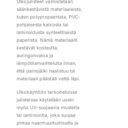
Ulkojulisteet valmistetaan
säänkestävistä materiaaleista,
kuten polypropeenista, PVC-
pohjaisesta kalvosta tai
laminoidusta synteettisestä
paperista. Nämä materiaalit
kestävät kosteutta,
auringonvaloa ja
lämpötilanvaihteluita ilman,
että painojälki haalistuu tai
materiaali päästää vettä läpi.
Ulkokäyttöön tarkoitetuissa
julisteissa käytetään usein
myös UV-suojaavia musteita
tai laminointia, joka suojaa
pintaa naarmuuntumiselta ja