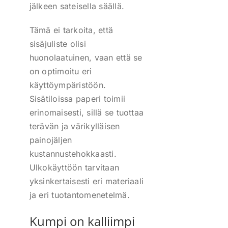
jälkeen sateisella säällä.
Tämä ei tarkoita, että
sisäjuliste olisi
huonolaatuinen, vaan että se
on optimoitu eri
käyttöympäristöön.
Sisätiloissa paperi toimii
erinomaisesti, sillä se tuottaa
terävän ja värikylläisen
painojäljen
kustannustehokkaasti.
Ulkokäyttöön tarvitaan
yksinkertaisesti eri materiaali
ja eri tuotantomenetelmä.
Kumpi on kalliimpi