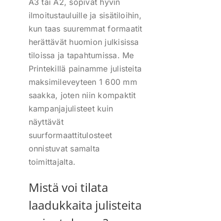
A3 tai A2, sopivat hyvin
ilmoitustauluille ja sisätiloihin,
kun taas suuremmat formaatit
herättävät huomion julkisissa
tiloissa ja tapahtumissa. Me
Printekillä painamme julisteita
maksimileveyteen 1 600 mm
saakka, joten niin kompaktit
kampanjajulisteet kuin
näyttävät
suurformaattitulosteet
onnistuvat samalta
toimittajalta.
Mistä voi tilata
laadukkaita julisteita