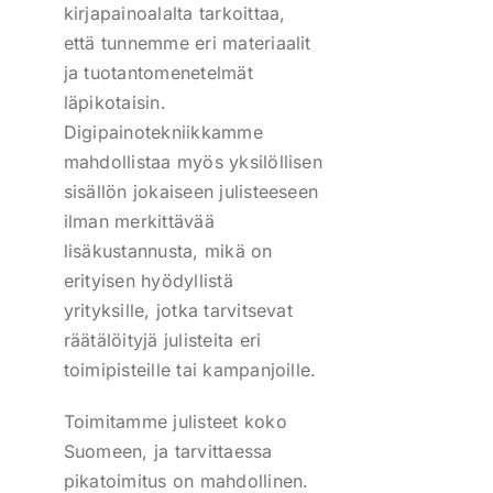
kirjapainoalalta tarkoittaa,
että tunnemme eri materiaalit
ja tuotantomenetelmät
läpikotaisin.
Digipainotekniikkamme
mahdollistaa myös yksilöllisen
sisällön jokaiseen julisteeseen
ilman merkittävää
lisäkustannusta, mikä on
erityisen hyödyllistä
yrityksille, jotka tarvitsevat
räätälöityjä julisteita eri
toimipisteille tai kampanjoille.
Toimitamme julisteet koko
Suomeen, ja tarvittaessa
pikatoimitus on mahdollinen.