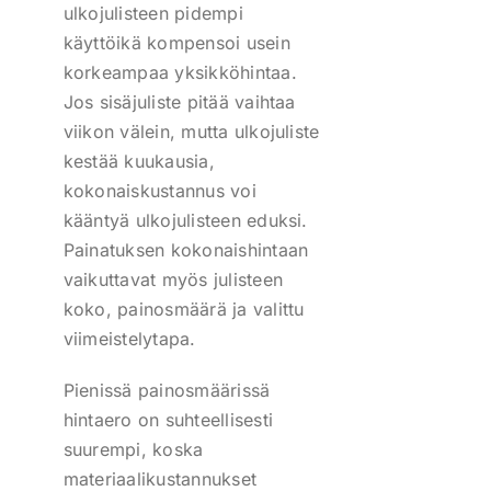
ulkojulisteen pidempi
käyttöikä kompensoi usein
korkeampaa yksikköhintaa.
Jos sisäjuliste pitää vaihtaa
viikon välein, mutta ulkojuliste
kestää kuukausia,
kokonaiskustannus voi
kääntyä ulkojulisteen eduksi.
Painatuksen kokonaishintaan
vaikuttavat myös julisteen
koko, painosmäärä ja valittu
viimeistelytapa.
Pienissä painosmäärissä
hintaero on suhteellisesti
suurempi, koska
materiaalikustannukset