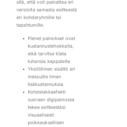
sitä, että voit painattaa eri
versioita samasta esitteestä
eri kohderyhmille tai
tapahtumille.
Pienet painokset ovat
kustannustehokkaita,
eikä tarvitse tilata
tuhansia kappaleita
Yksilöllinen sisältö eri
messuille ilman
lisäkustannuksia
Kohdelakkaefekti
suoraan digipainossa
tekee esitteestäsi
visuaalisesti
poikkeuksellisen