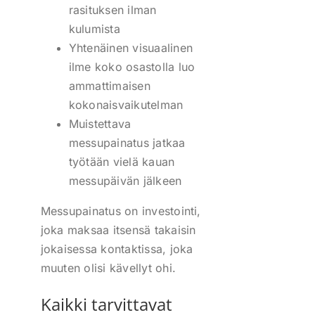
rasituksen ilman
kulumista
Yhtenäinen visuaalinen
ilme koko osastolla luo
ammattimaisen
kokonaisvaikutelman
Muistettava
messupainatus jatkaa
työtään vielä kauan
messupäivän jälkeen
Messupainatus on investointi,
joka maksaa itsensä takaisin
jokaisessa kontaktissa, joka
muuten olisi kävellyt ohi.
Kaikki tarvittavat