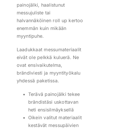
painojälki, haalistunut
messujuliste tai
halvannäköinen roll up kertoo
enemmän kuin mikään
myyntipuhe.
Laadukkaat messumateriaalit
eivät ole pelkkä kuluerä. Ne
ovat ensivaikutelma,
brändiviesti ja myyntityökalu
yhdessä paketissa.
Terävä painojälki tekee
brändistäsi uskottavan
heti ensisilmäyksellä
Oikein valitut materiaalit
kestävät messupäivien