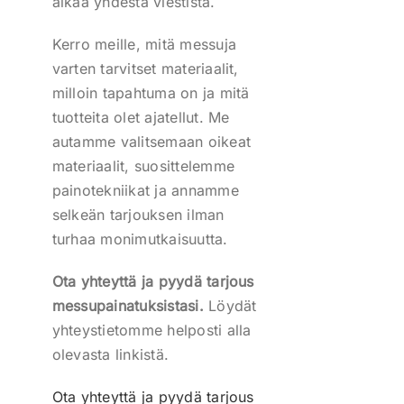
alkaa yhdestä viestistä.
Kerro meille, mitä messuja
varten tarvitset materiaalit,
milloin tapahtuma on ja mitä
tuotteita olet ajatellut. Me
autamme valitsemaan oikeat
materiaalit, suosittelemme
painotekniikat ja annamme
selkeän tarjouksen ilman
turhaa monimutkaisuutta.
Ota yhteyttä ja pyydä tarjous
messupainatuksistasi.
Löydät
yhteystietomme helposti alla
olevasta linkistä.
Ota yhteyttä ja pyydä tarjous