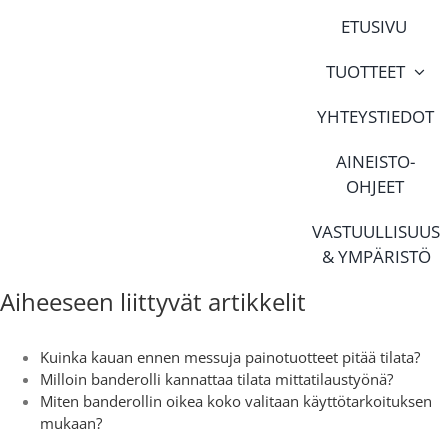
Skip
ETUSIVU
to
content
TUOTTEET
YHTEYSTIEDOT
AINEISTO-
OHJEET
VASTUULLISUUS
& YMPÄRISTÖ
Aiheeseen liittyvät artikkelit
Kuinka kauan ennen messuja painotuotteet pitää tilata?
Milloin banderolli kannattaa tilata mittatilaustyönä?
Miten banderollin oikea koko valitaan käyttötarkoituksen
mukaan?