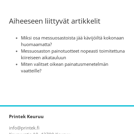
Aiheeseen liittyvät artikkelit
Miksi osa messuosastoista jää kävijöiltä kokonaan
huomaamatta?
Messuosaston painotuotteet nopeasti toimitettuna
kiireiseen aikatauluun
Miten valitset oikean painatusmenetelmän
vaatteille?
Printek Keuruu
info@printek.fi