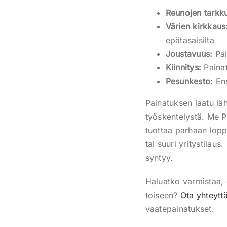
Reunojen tarkk
Värien kirkkaus
epätasaisilta
Joustavuus:
Pai
Kiinnitys:
Painat
Pesunkesto:
Ens
Painatuksen laatu läh
työskentelystä. Me P
tuottaa parhaan lopp
tai suuri yritystila
syntyy.
Haluatko varmistaa, 
toiseen?
Ota yhteytt
vaatepainatukset.