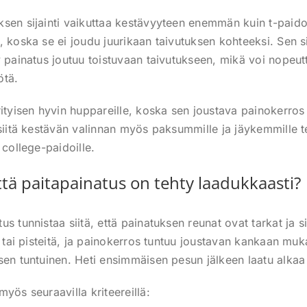
sen sijainti vaikuttaa kestävyyteen enemmän kuin t-paido
 koska se ei joudu juurikaan taivutuksen kohteeksi. Sen si
y painatus joutuu toistuvaan taivutukseen, mikä voi nopeu
ötä.
rityisen hyvin huppareille, koska sen joustava painokerro
siitä kestävän valinnan myös paksummille ja jäykemmille tek
 college-paidoille.
että paitapainatus on tehty laadukkaasti?
s tunnistaa siitä, että painatuksen reunat ovat tarkat ja sii
a tai pisteitä, ja painokerros tuntuu joustavan kankaan muk
sen tuntuinen. Heti ensimmäisen pesun jälkeen laatu alka
yös seuraavilla kriteereillä: