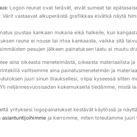
uus:
Logon reunat ovat terävät, eivät sumeat tai epätasais
:
Värit vastaavat alkuperäistä grafiikkaa eivätkä näytä himm
natus joustaa kankaan mukana eikä halkeile, kun kangasta
uksen reuna ei nouse tai irtoa kankaasta, vaikka sitä taivut
immäisten pesujen jälkeen painatuksen laatu ei muutu dra
tee aina oikeasta menetelmästä, oikeasta materiaalista ja 
rintekillä valitsemme aina painatusmenetelmän ja materia
utuloksen juuri sinun tilauksellesi, olipa kyseessä sitten
us. Yli neljännesvuosisadan kokemuksella tiedämme, mistä l
että yrityksesi logopainatukset kestävät käytössä ja näytt
ä asiantuntijoihimme
ja kerromme, miten toteutamme juuri t