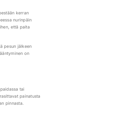
 pestään kerran
teessa nurinpäin
ihen, että paita
ää pesun jälkeen
isääntyminen on
-paidassa tai
asittavat painatusta
an pinnasta.