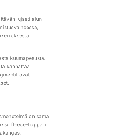
ttävän lujasti alun
lmistusvaiheessa,
kakerroksesta
vasta kuumapesusta.
ita kannattaa
igmentit ovat
set.
tusmenetelmä on sama
aksu fleece-huppari
takangas.