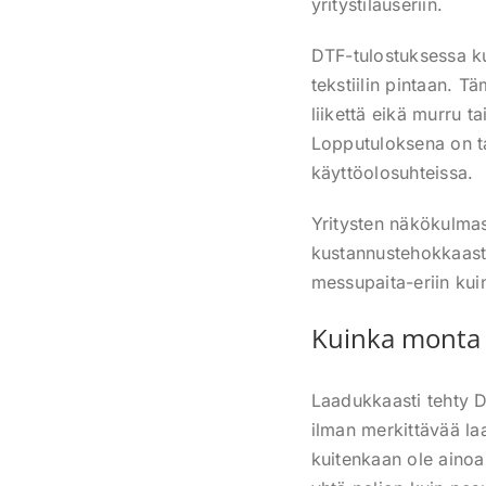
yritystilauseriin.
DTF-tulostuksessa kuv
tekstiilin pintaan. 
liikettä eikä murru t
Lopputuloksena on ta
käyttöolosuhteissa.
Yritysten näkökulmas
kustannustehokkaasti
messupaita-eriin kuin 
Kuinka monta 
Laadukkaasti tehty D
ilman merkittävää la
kuitenkaan ole ainoa