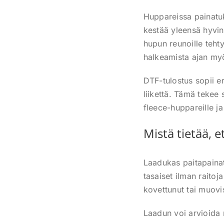
Huppareissa painatuk
kestää yleensä hyvin,
hupun reunoille teht
halkeamista ajan my
DTF-tulostus sopii e
liikettä. Tämä tekee 
fleece-huppareille ja
Mistä tietää, 
Laadukas paitapainatu
tasaiset ilman raitoj
kovettunut tai muovi
Laadun voi arvioida m