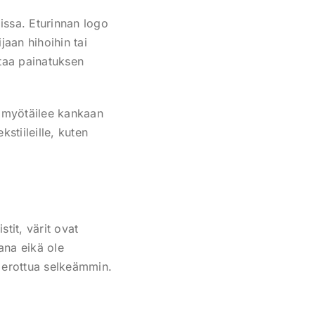
issa. Eturinnan logo
jaan hihoihin tai
ttaa painatuksen
s myötäilee kankaan
stiileille, kuten
stit, värit ovat
ana eikä ole
a erottua selkeämmin.