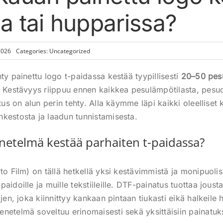
a tai hupparissa?
2026
Categories:
Uncategorized
ty painettu logo t-paidassa kestää tyypillisesti
20–50 pes
. Kestävyys riippuu ennen kaikkea pesulämpötilasta, pesu
atus on alun perin tehty. Alla käymme läpi kaikki oleellise
kestosta ja laadun tunnistamisesta.
etelmä kestää parhaiten t-paidassa?
to Film) on tällä hetkellä yksi kestävimmistä ja monipuoli
aidoille ja muille tekstiileille. DTF-painatus tuottaa joust
ljen, joka kiinnittyy kankaan pintaan tiukasti eikä halkeile 
netelmä soveltuu erinomaisesti sekä yksittäisiin painatuks