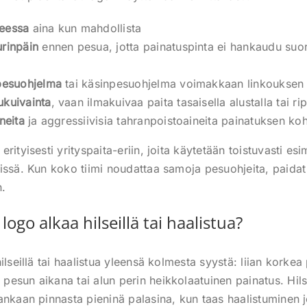
eessa
aina kun mahdollista
rinpäin
ennen pesua, jotta painatuspinta ei hankaudu suor
 pesuohjelma
tai käsinpesuohjelma voimakkaan linkouksen 
ukuivainta
, vaan ilmakuivaa paita tasaisella alustalla tai ri
neita
ja aggressiivisia tahranpoistoaineita painatuksen ko
rityisesti yrityspaita-eriin, joita käytetään toistuvasti esi
issä. Kun koko tiimi noudattaa samoja pesuohjeita, paida
n.
logo alkaa hilseillä tai haalistua?
ilseillä tai haalistua yleensä kolmesta syystä: liian korkea
esun aikana tai alun perin heikkolaatuinen painatus. Hilsei
ankaan pinnasta pieninä palasina, kun taas haalistuminen 