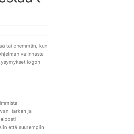
ua
tai enemmän, kun
ohjelman valinnasta
t kysymykset logon
simmista
avan, tarkan ja
helposti
iin että suurempiin