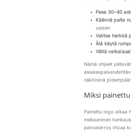
Pese 30–40 ast
Käännä paita nu
vasten
Valitse herkkä
Älä käytä rump
Vältä valkaisuai
Nämä ohjeet pätevät e
asiakaspalvelutehtäv
näköisinä pidempää
Miksi painettu 
Painettu logo alkaa h
mekaaninen hankaus p
painokerros irtoaa k