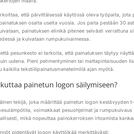
ukertojen määrä.
koittaa, että päivittäisessä käytössä oleva työpaita, jota
 painatuksen osalta useita vuosia. Jos paita pestään 30 as
ivataan, painatuksen elinikä pitenee selvästi verrattuna si
dessä ja kuivataan rumpukuivaimessa.
että pesunkesto ei tarkoita, että painatuksen täytyy näytt
uin uutena. Pieni pehmentyminen tai mattapintaisuuden l
 kaikilla tekstiilipainatusmenetelmillä ajan myötä.
ikuttaa painetun logon säilymiseen?
täinen tekijä, joka määrittää painetun logon kestävyyden t
esulämpötila, voimakkaat pesuohjelmat ja rumpukuivaus r
allisesti, mikä nopeuttaa painokerroksen irtoamista kanka
nöt pidentävät logon käyttöikää merkittävästi: