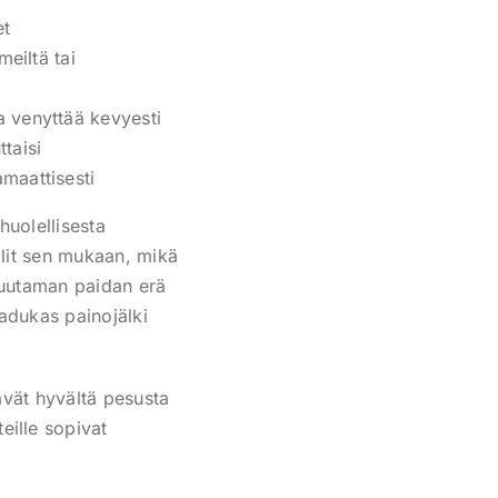
et
eiltä tai
 venyttää kevyesti
taisi
maattisesti
huolellisesta
alit sen mukaan, mikä
 muutaman paidan erä
aadukas painojälki
ävät hyvältä pesusta
eille sopivat