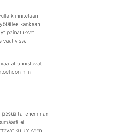
ulla kiinnitetään
myötäilee kankaan
dyt painatukset.
 vaativissa
määrät onnistuvat
htoehdon niin
 pesua
tai enemmän
sumäärä ei
uttavat kulumiseen