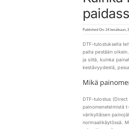
paidass
Published On: 24 kesäkuun, 
DTF-tulostuksella teh
paita pestään oikein
ja siitä, kuinka pain
kestävyydestä, pesun
Mikä painomen
DTF-tulostus (Direct 
painomenetelmistä t-p
värikylläisen painojä
normaalikäytössä. Me