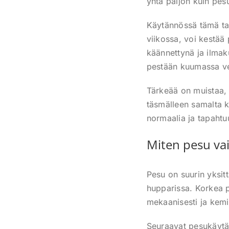
yhtä paljon kuin pes
Käytännössä tämä tar
viikossa, voi kestää
käännettynä ja ilmaku
pestään kuumassa ve
Tärkeää on muistaa, 
täsmälleen samalta k
normaalia ja tapahtuu
Miten pesu va
Pesu on suurin yksit
hupparissa. Korkea p
mekaanisesti ja kemi
Seuraavat pesukäytän