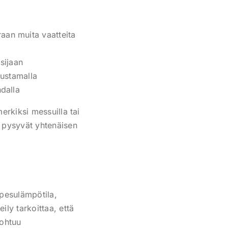
aan muita vaatteita
sijaan
pustamalla
hdalla
merkiksi messuilla tai
t pysyvät yhtenäisen
 pesulämpötila,
ly tarkoittaa, että
johtuu