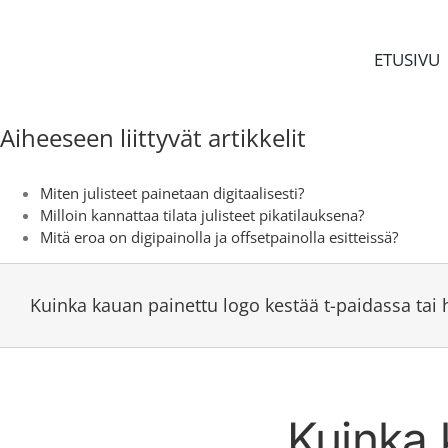
Skip
to
content
ETUSIVU
Aiheeseen liittyvät artikkelit
Miten julisteet painetaan digitaalisesti?
Milloin kannattaa tilata julisteet pikatilauksena?
Mitä eroa on digipainolla ja offsetpainolla esitteissä?
Kuinka kauan painettu logo kestää t-paidassa tai
Kuinka 