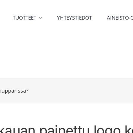
TUOTTEET
YHTEYSTIEDOT
AINEISTO-
 hupparissa?
kauan painettu logo k