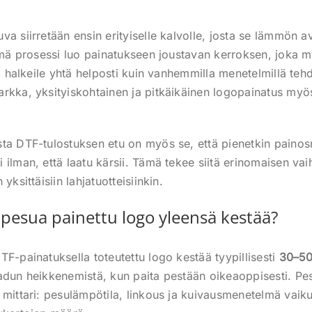
a siirretään ensin erityiselle kalvolle, josta se lämmön av
Tämä prosessi luo painatukseen joustavan kerroksen, joka 
ai halkeile yhtä helposti kuin vanhemmilla menetelmillä teh
rkka, yksityiskohtainen ja pitkäikäinen logopainatus myös
ta DTF-tulostuksen etu on myös se, että pienetkin painos
 ilman, että laatu kärsii. Tämä tekee siitä erinomaisen vai
yksittäisiin lahjatuotteisiinkin.
pesua painettu logo yleensä kestää?
TF-painatuksella toteutettu logo kestää tyypillisesti
30–50
adun heikkenemistä, kun paita pestään oikeaoppisesti. Pe
 mittari: pesulämpötila, linkous ja kuivausmenetelmä vaik