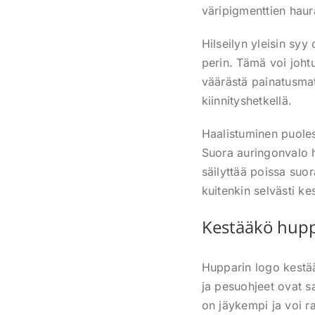
väripigmenttien haur
Hilseilyn yleisin syy 
perin. Tämä voi johtu
väärästä painatusmate
kiinnityshetkellä.
Haalistuminen puoles
Suora auringonvalo ha
säilyttää poissa suo
kuitenkin selvästi k
Kestääkö hupp
Hupparin logo kestä
ja pesuohjeet ovat s
on jäykempi ja voi r