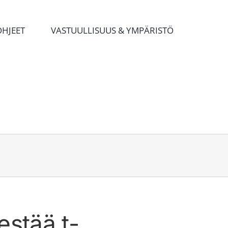
OHJEET
VASTUULLISUUS & YMPÄRISTÖ
estää t-