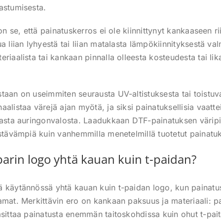
astumisesta.
on se, että painatuskerros ei ole kiinnittynyt kankaaseen rii
a liian lyhyestä tai liian matalasta lämpökiinnityksestä va
riaalista tai kankaan pinnalla olleesta kosteudesta tai li
taan on useimmiten seurausta UV-altistuksesta tai toistu
alistaa värejä ajan myötä, ja siksi painatuksellisia vaatte
rasta auringonvalosta. Laadukkaan DTF-painatuksen värip
estävämpiä kuin vanhemmilla menetelmillä tuotetut painatuk
arin logo yhtä kauan kuin t-paidan?
ä käytännössä yhtä kauan kuin t-paidan logo, kun paina
amat. Merkittävin ero on kankaan paksuus ja materiaali: p
asittaa painatusta enemmän taitoskohdissa kuin ohut t-pai