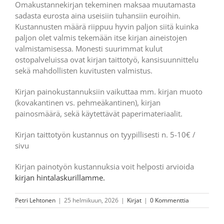
Omakustannekirjan tekeminen maksaa muutamasta
sadasta eurosta aina useisiin tuhansiin euroihin.
Kustannusten määrä riippuu hyvin paljon siitä kuinka
paljon olet valmis tekemään itse kirjan aineistojen
valmistamisessa. Monesti suurimmat kulut
ostopalveluissa ovat kirjan taittotyö, kansisuunnittelu
sekä mahdollisten kuvitusten valmistus.
Kirjan painokustannuksiin vaikuttaa mm. kirjan muoto
(kovakantinen vs. pehmeäkantinen), kirjan
painosmäärä, sekä käytettävät paperimateriaalit.
Kirjan taittotyön kustannus on tyypillisesti n. 5-10€ /
sivu
Kirjan painotyön kustannuksia voit helposti arvioida
kirjan hintalaskurillamme.
Petri Lehtonen
|
25 helmikuun, 2026
|
Kirjat
|
0 Kommenttia