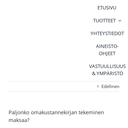
Skip
ETUSIVU
to
content
TUOTTEET
YHTEYSTIEDOT
AINEISTO-
OHJEET
VASTUULLISUUS
& YMPÄRISTÖ
Edellinen
Paljonko omakustannekirjan tekeminen
maksaa?