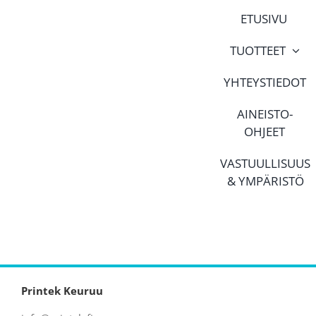
Skip
ETUSIVU
to
content
TUOTTEET
YHTEYSTIEDOT
AINEISTO-
OHJEET
VASTUULLISUUS
& YMPÄRISTÖ
Printek Keuruu