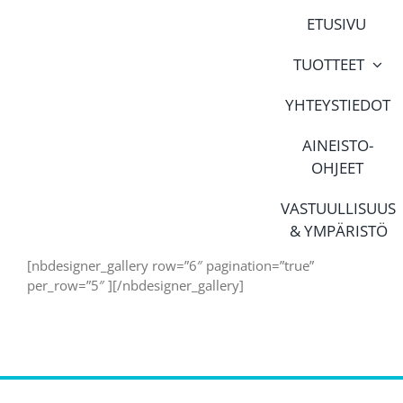
Skip
ETUSIVU
to
content
TUOTTEET
YHTEYSTIEDOT
AINEISTO-
OHJEET
VASTUULLISUUS
& YMPÄRISTÖ
[nbdesigner_gallery row=”6″ pagination=”true”
per_row=”5″ ][/nbdesigner_gallery]