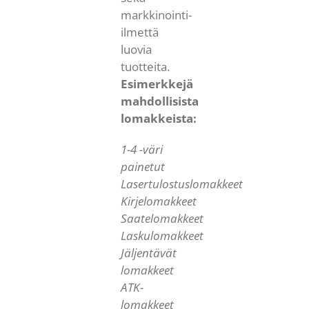
markkinointi-
ilmettä
luovia
tuotteita.
Esimerkkejä
mahdollisista
lomakkeista:
1-4 -väri
painetut
Lasertulostuslomakkeet
Kirjelomakkeet
Saatelomakkeet
Laskulomakkeet
Jäljentävät
lomakkeet
ATK-
lomakkeet