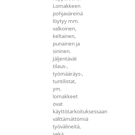
Lomakkeen
pohjaväreinä
löytyy mm.
valkoinen,
keltainen,
punainen ja
sininen.
Jäljentävät
tilaus-,
työmääräys-,
tuntilistat,
ym.
lomakkeet
ovat
käyttötarkoituksessaan
välttämättömiä
työvälineitä,
sekä