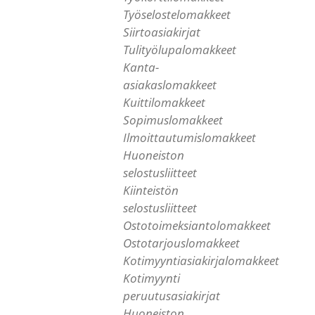
Työselostelomakkeet
Siirtoasiakirjat
Tulityölupalomakkeet
Kanta-
asiakaslomakkeet
Kuittilomakkeet
Sopimuslomakkeet
Ilmoittautumislomakkeet
Huoneiston
selostusliitteet
Kiinteistön
selostusliitteet
Ostotoimeksiantolomakkeet
Ostotarjouslomakkeet
Kotimyyntiasiakirjalomakkeet
Kotimyynti
peruutusasiakirjat
Huoneiston