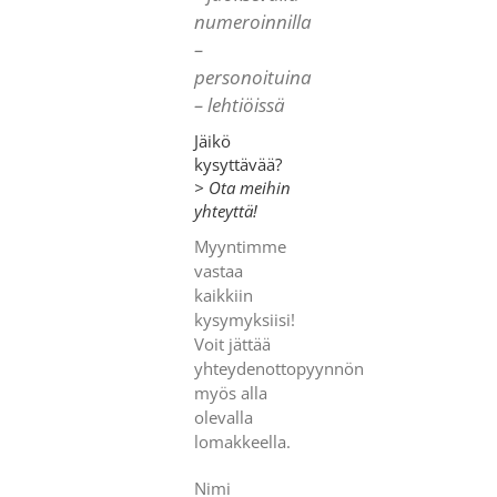
numeroinnilla
–
personoituina
– lehtiöissä
Jäikö
kysyttävää?
> Ota meihin
yhteyttä!
Myyntimme
vastaa
kaikkiin
kysymyksiisi!
Voit jättää
yhteydenottopyynnön
myös alla
olevalla
lomakkeella.
Nimi