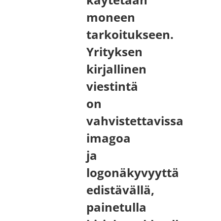
käytetään
moneen
tarkoitukseen.
Yrityksen
kirjallinen
viestintä
on
vahvistettavissa
imagoa
ja
logonäkyvyyttä
edistävällä,
painetulla