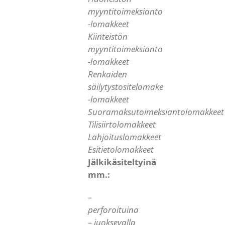
myyntitoimeksianto
-lomakkeet
Kiinteistön
myyntitoimeksianto
-lomakkeet
Renkaiden
säilytystositelomake
-lomakkeet
Suoramaksutoimeksiantolomakkeet
Tilisiirtolomakkeet
Lahjoituslomakkeet
Esitietolomakkeet
Jälkikäsiteltyinä
mm.:
–
perforoituina
– juoksevalla