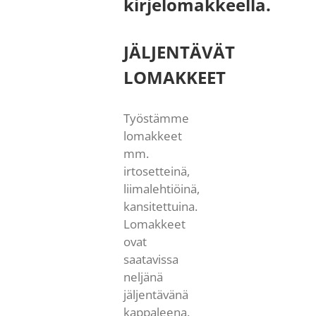
kirjelomakkeella.
JÄLJENTÄVÄT
LOMAKKEET
Työstämme
lomakkeet
mm.
irtosetteinä,
liimalehtiöinä,
kansitettuina.
Lomakkeet
ovat
saatavissa
neljänä
jäljentävänä
kappaleena.