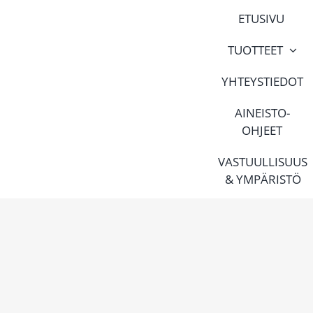
Skip
ETUSIVU
to
content
TUOTTEET
YHTEYSTIEDOT
AINEISTO-
OHJEET
VASTUULLISUUS
& YMPÄRISTÖ