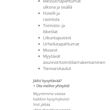
Messut/tapahtumat
ulkona ja sisällä
Hotelli ja
ravintola
Toimisto- ja
liiketilat
Liikuntapuistot
Urheilutapahtumat
Museot
Myytävät
asunnot/toimitilat/rakentaminen
Tienvarsitaulut
Jäikö kysyttävää?
> Ota meihin yhteyttä!
Myyntimme vastaa
kaikkiin kysymyksiisi!
Voit jättää
yhteydenottopyynnön