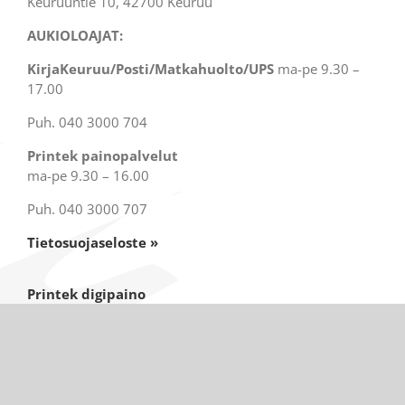
Keuruuntie 10, 42700 Keuruu
AUKIOLOAJAT:
KirjaKeuruu/Posti/Matkahuolto/UPS
ma-pe 9.30 –
17.00
Puh. 040 3000 704
Printek painopalvelut
ma-pe 9.30 – 16.00
Puh. 040 3000 707
Tietosuojaseloste »
Printek digipaino
Otavantie 11, 2krs
42700 Keuruu
Painossa ei asiakaspalvelua